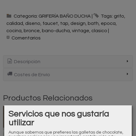
Categoría:
GRIFERÍA BAÑO DUCHA
|
Tags:
grifo
calidad
diseno
faucet
tap
design
bath
epoca
cocina
bronce
bano-ducha
vintage
clasico
|
Comentarios
Descripción
Costes de Envío
Productos Relacionados
Servicios que nos gustaría
Agotado
utilizar
Aunque sabemos que prefieres las galletas de chocolate,