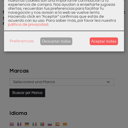
nuestras cookies son una importante contribución a tu
experiencia de compra. Nos ayudan a enseñarte jugosas
121606310
121106110
121606110
500550110
ofertas, recuerdan tus preferencias para facilitar tu
Monoblock
Monoblock
Monoblock
Mando Época
navegación y nos avisan si la web se vuelve lenta.
Haciendo click en "Aceptar" confirmas que estás de
Cocina
Lavabo
Cocina
Fría
229,90 €
193,60 €
193,60 €
42,00 €
acuerdo con su uso.
Para saber más, por favor lea nuestra
Época
Época
Época...
política de privacidad
.
Descartar todas
Aceptar todas
Preferencias
Marcas
Idioma