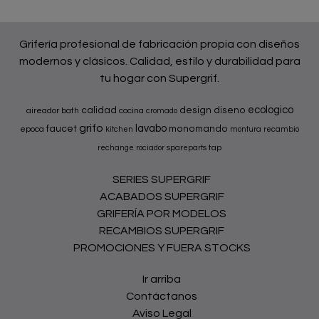
Grifería profesional de fabricación propia con diseños
modernos y clásicos. Calidad, estilo y durabilidad para
tu hogar con Supergrif.
ecologico
calidad
design
diseno
aireador
bath
cocina
cromado
grifo
lavabo
faucet
monomando
epoca
kitchen
montura
recambio
tap
rechange
rociador
spareparts
SERIES SUPERGRIF
ACABADOS SUPERGRIF
GRIFERÍA POR MODELOS
RECAMBIOS SUPERGRIF
PROMOCIONES Y FUERA STOCKS
Ir arriba
Contáctanos
Aviso Legal