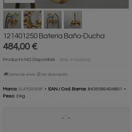
121401250 Batería Baño-Ducha
484,00 €
Producto NO Disponible
-
(Imp. Incluidos)
Costes de envío
Ver descripción
Marca
:
SUPERGRIF
•
EAN / Cod. Barras
:
8435580404801
•
Peso
:
3 Kg