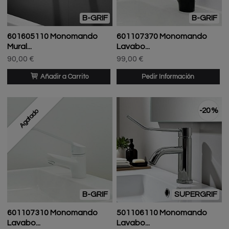
B-GRIF
B-GRIF
601605110 Monomando
601107370 Monomando
Mural...
Lavabo...
90,00 €
99,00 €
Añadir a Carrito
Pedir Información
-20 %
Agotado
B-GRIF
SUPERGRIF
601107310 Monomando
501106110 Monomando
Lavabo...
Lavabo...