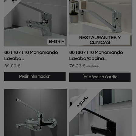
RESTAURANTES Y
B-GRIF
CLINICAS
601107110 Monomando
601607110 Monomando
Lavabo...
Lavabo/Cocina...
39,00 €
76,23 €
108,90 €
Pedir Información
Añadir a Carrito
Agotado