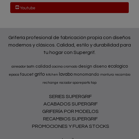
Youtube
Grifería profesional de fabricación propia con diseños
modernos y clásicos. Calidad, estilo y durabilidad para
tu hogar con Supergrif.
ecologico
calidad
design
diseno
aireador
bath
cocina
cromado
grifo
lavabo
faucet
monomando
epoca
kitchen
montura
recambio
tap
rechange
rociador
spareparts
SERIES SUPERGRIF
ACABADOS SUPERGRIF
GRIFERÍA POR MODELOS
RECAMBIOS SUPERGRIF
PROMOCIONES Y FUERA STOCKS