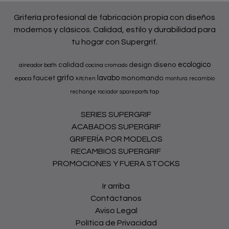
Grifería profesional de fabricación propia con diseños
modernos y clásicos. Calidad, estilo y durabilidad para
tu hogar con Supergrif.
ecologico
calidad
design
diseno
aireador
bath
cocina
cromado
grifo
lavabo
faucet
monomando
epoca
kitchen
montura
recambio
tap
rechange
rociador
spareparts
SERIES SUPERGRIF
ACABADOS SUPERGRIF
GRIFERÍA POR MODELOS
RECAMBIOS SUPERGRIF
PROMOCIONES Y FUERA STOCKS
Ir arriba
Contáctanos
Aviso Legal
Política de Privacidad