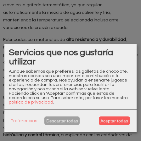
clave en la grifería termostática, ya que regulan
automáticamente la mezcla de agua caliente y fría,
manteniendo la temperatura seleccionada incluso ante
variaciones de presión o caudal.
Fabricados con materiales de
alta resistencia y durabilidad
,
nuestros cartuchos aseguran un funcionamiento fiable a largo
Servicios que nos gustaría
plazo, reduciendo el desgaste y mejorando la experiencia de uso
utilizar
diaria. Su diseño técnico permite una
respuesta rápida y
constante
, evitando cambios bruscos de temperatura y
Aunque sabemos que prefieres las galletas de chocolate,
nuestras cookies son una importante contribución a tu
aumentando la seguridad, especialmente en entornos
experiencia de compra. Nos ayudan a enseñarte jugosas
ofertas, recuerdan tus preferencias para facilitar tu
residenciales, hoteleros y de uso intensivo.
navegación y nos avisan si la web se vuelve lenta.
Haciendo click en "Aceptar" confirmas que estás de
La gama de cartuchos termostáticos Supergrif es
compatible
acuerdo con su uso.
Para saber más, por favor lea nuestra
política de privacidad
.
con distintos modelos de grifería
, facilitando tareas de
mantenimiento, sustitución o reparación sin comprometer las
prestaciones originales del sistema. Cada cartucho ha sido
Descartar todas
Aceptar todas
Preferencias
desarrollado bajo criterios de
precisión mecánica, eficiencia
hidráulica y control térmico
, cumpliendo con los estándares de