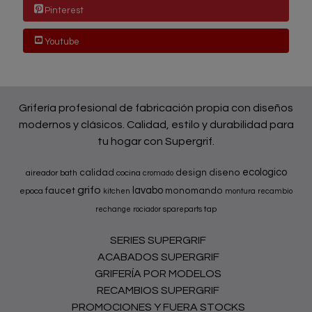
Pinterest
Youtube
Grifería profesional de fabricación propia con diseños
modernos y clásicos. Calidad, estilo y durabilidad para
tu hogar con Supergrif.
ecologico
calidad
design
diseno
aireador
bath
cocina
cromado
grifo
lavabo
faucet
monomando
epoca
kitchen
montura
recambio
tap
rechange
rociador
spareparts
SERIES SUPERGRIF
ACABADOS SUPERGRIF
GRIFERÍA POR MODELOS
RECAMBIOS SUPERGRIF
PROMOCIONES Y FUERA STOCKS