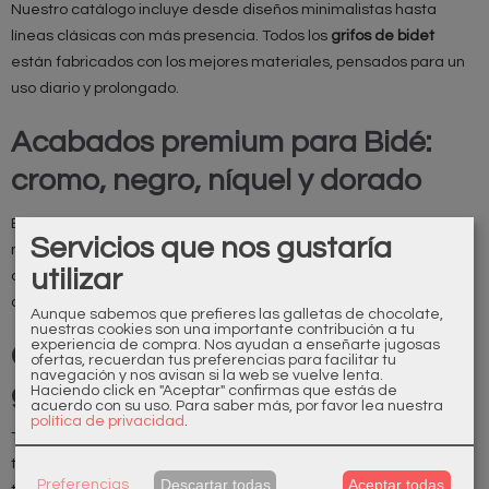
Nuestro catálogo incluye desde diseños minimalistas hasta
líneas clásicas con más presencia. Todos los
grifos de bidet
están fabricados con los mejores materiales, pensados para un
uso diario y prolongado.
Acabados premium para Bidé:
cromo, negro, níquel y dorado
Elige el acabado que mejor encaje con tu baño: cromo brillante,
Servicios que nos gustaría
negro mate, níquel cepillado u
oro suave
. Si buscas un toque
utilizar
diferente, nuestro
grifo bide dorado
aporta calidez y un toque
distinto con una alta a la resistencia al desgaste.
Aunque sabemos que prefieres las galletas de chocolate,
nuestras cookies son una importante contribución a tu
experiencia de compra. Nos ayudan a enseñarte jugosas
Compatibilidad y medidas en
ofertas, recuerdan tus preferencias para facilitar tu
navegación y nos avisan si la web se vuelve lenta.
grifos de bidé
Haciendo click en "Aceptar" confirmas que estás de
acuerdo con su uso.
Para saber más, por favor lea nuestra
política de privacidad
.
Te ayudamos a elegir altura, proyección y conexiones para que
tu
griferia de bide
se adapte a la loza sanitaria y a la presión de
Descartar todas
Aceptar todas
Preferencias