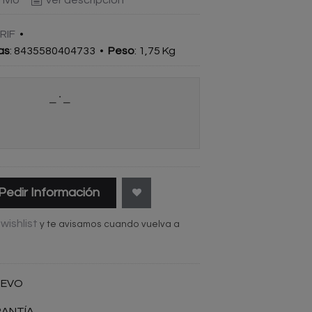
RIF
•
as
:
8435580404733
•
Peso
:
1,75 Kg
Pedir Información
wishlist
y te avisamos cuando vuelva a
UEVO
RANTÍA