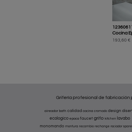
1236061
Cocina Ep
193,60 €
Grifería profesional de fabricación
calidad
design
dise
aireador
bath
cocina
cromado
grifo
ecologico
lavabo
faucet
epoca
kitchen
monomando
montura
recambio
rechange
rociador
spare