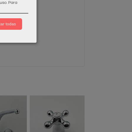
uso.
Para
ar todas
Agotado