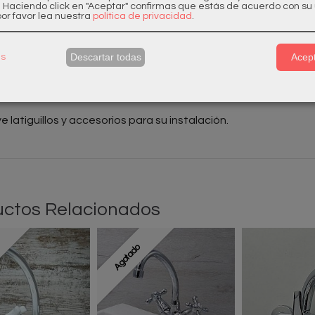
. Haciendo click en "Aceptar" confirmas que estás de acuerdo con su 
block Cocina
or favor lea nuestra
política de privacidad
.
ado Cromado
Descartar todas
Acept
as
Giratorio
alvula desagüe
ye latiguillos y accesorios para su instalación.
ctos Relacionados
Agotado