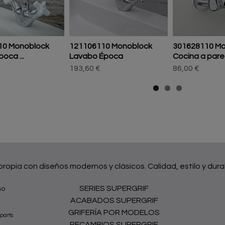
10 Monoblock
121106110 Monoblock
301628110 M
oca ...
Lavabo Época
Cocina a par
193,60 €
86,00 €
 propia con diseños modernos y clásicos. Calidad, estilo y dura
SERIES SUPERGRIF
no
ACABADOS SUPERGRIF
GRIFERÍA POR MODELOS
parts
RECAMBIOS SUPERGRIF