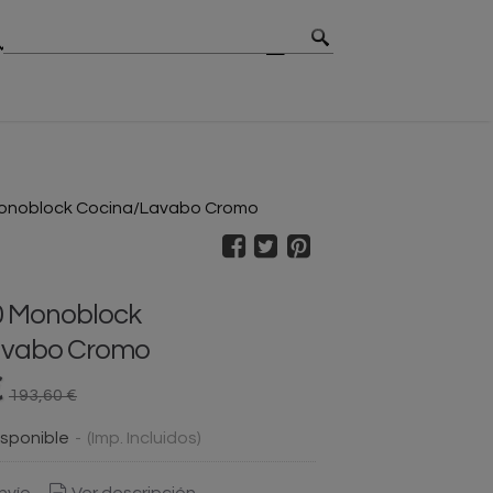
MBIOS
CONTACTO
BLOG
onoblock Cocina/Lavabo Cromo
0 Monoblock
avabo Cromo
€
193,60 €
sponible
-
(Imp. Incluidos)
nvío
Ver descripción