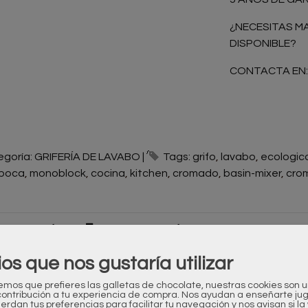
¿NECESITAS M
DISPONIBLE?
CONTACTA EN
egoría:
GRIFERÍA DE LAVABO
|
Tags:
grifo
lavabo
ecologic
poca
monoblock
cocina
kitchen
cromado
basin-mixer
cro
ESCRIPCIÓN
COSTES DE ENVÍO
ios que nos gustaría utilizar
RGRIF
os que prefieres las galletas de chocolate, nuestras cookies son 
e Epoca
contribución a tu experiencia de compra. Nos ayudan a enseñarte ju
uerdan tus preferencias para facilitar tu navegación y nos avisan si l