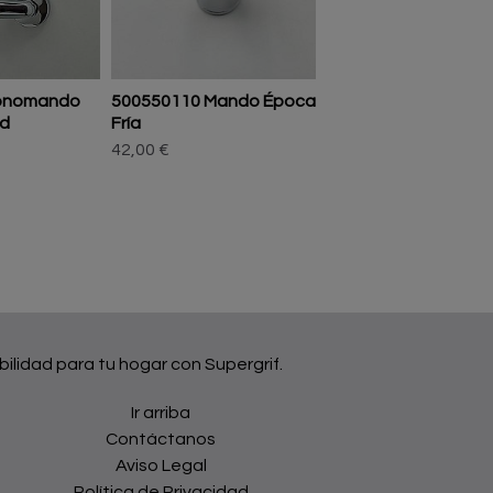
onomando
500550110 Mando Época
174708110 Monom
ed
Fría
Lavabo Alto T-One
42,00 €
242,00 €
bilidad para tu hogar con Supergrif.
Ir arriba
Contáctanos
Aviso Legal
Política de Privacidad