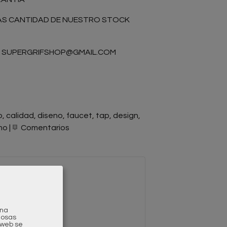
AS CANTIDAD DE NUESTRO STOCK
:
SUPERGRIFSHOP@GMAIL.COM
o
calidad
diseno
faucet
tap
design
mo
|
Comentarios
una
gosas
a web se