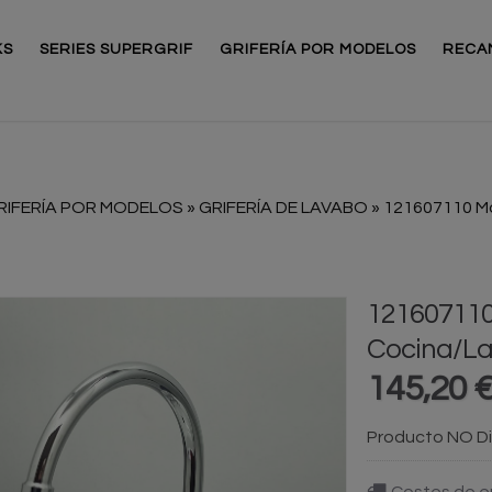
KS
SERIES SUPERGRIF
GRIFERÍA POR MODELOS
RECA
RIFERÍA POR MODELOS
»
GRIFERÍA DE LAVABO
»
121607110 M
12160711
Cocina/L
145,20 
Producto NO Di
Costes de e