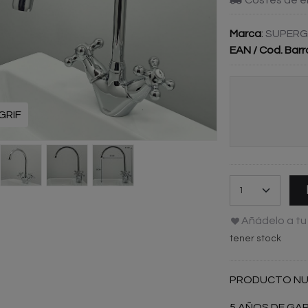
Marca
:
SUPERG
EAN / Cod. Barr
GRIF
Añádelo a tu 
tener stock
PRODUCTO N
5 AÑOS DE GA