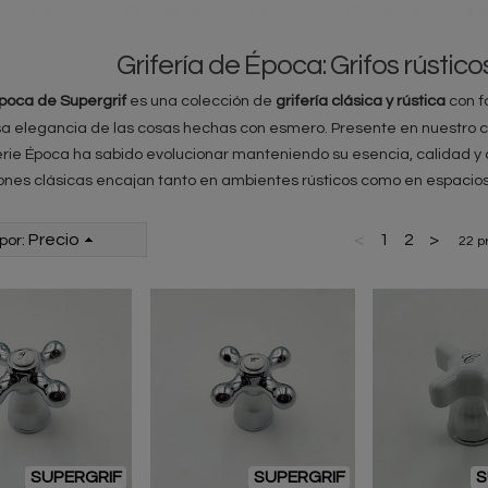
Grifería de Época: Grifos rústico
poca de Supergrif
es una colección de
grifería clásica y rústica
con f
a elegancia de las cosas hechas con esmero. Presente en nuestro 
erie Época ha sabido evolucionar manteniendo su esencia, calidad y 
ones clásicas encajan tanto en ambientes rústicos como en espacios d
Precio
<
1
2
>
por:
22 p
SUPERGRIF
SUPERGRIF
S