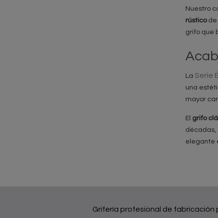
Nuestro c
rústico
de 
grifo que 
Acab
Serie 
La
una estéti
mayor cará
El
grifo cl
décadas, s
elegante 
Grifería profesional de fabricación