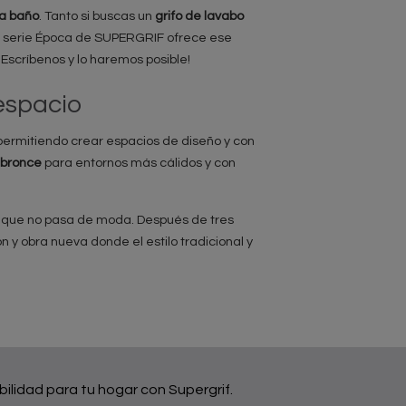
ra baño
. Tanto si buscas un
grifo de lavabo
a serie Época de SUPERGRIF ofrece ese
¡Escríbenos y lo haremos posible!
espacio
ermitiendo crear espacios de diseño y con
bronce
para entornos más cálidos y con
o que no pasa de moda. Después de tres
 y obra nueva donde el estilo tradicional y
bilidad para tu hogar con Supergrif.