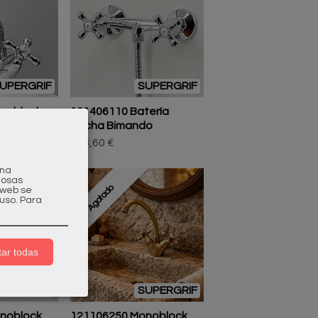
UPERGRIF
SUPERGRIF
noblock
121406110 Batería
Ducha Bimando
193,60 €
una
gosas
Agotado
a web se
uso.
Para
ar todas
UPERGRIF
SUPERGRIF
noblock
121106250 Monoblock