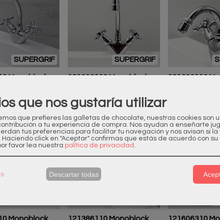
SUPERGRIF
SUPERGRIF
S
10 Monoblock
121606110 Monoblock
121306110 Mo
Época
Cocina Época...
Bidé Época
193,60 €
193,60 €
ios que nos gustaría utilizar
os que prefieres las galletas de chocolate, nuestras cookies son 
contribución a tu experiencia de compra. Nos ayudan a enseñarte ju
uerdan tus preferencias para facilitar tu navegación y nos avisan si l
. Haciendo click en "Aceptar" confirmas que estás de acuerdo con su 
or favor lea nuestra
política de privacidad
.
Descartar todas
Acept
as
SUPERGRIF
SUPERGRIF
S
10 Monoblock
121386110 Monoblock
121606310 Mo