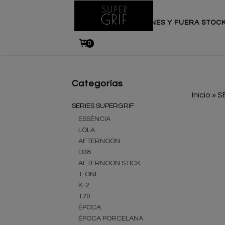
INICIO
PROMOCIONES Y FUERA STOC
0
Categorías
Inicio
»
S
SERIES SUPERGRIF
ESSÈNCIA
LOLA
AFTERNOON
D38
AFTERNOON STICK
T-ONE
K-2
170
ÉPOCA
ÉPOCA PORCELANA