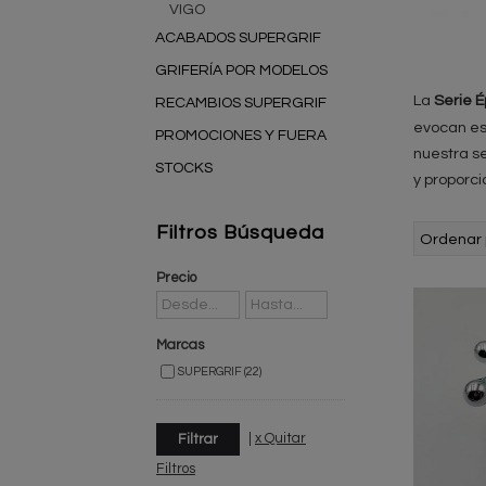
VIGO
ACABADOS SUPERGRIF
GRIFERÍA POR MODELOS
La
Serie É
RECAMBIOS SUPERGRIF
evocan es
PROMOCIONES Y FUERA
nuestra s
STOCKS
y proporci
Filtros Búsqueda
Ordenar 
Precio
Marcas
SUPERGRIF (22)
|
x Quitar
Filtros