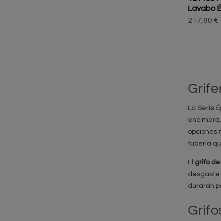
Lavabo 
217,80 €
Grife
La Serie 
encimera,
opciones m
tubería q
El
grifo de
desgaste 
durarán p
Grifo