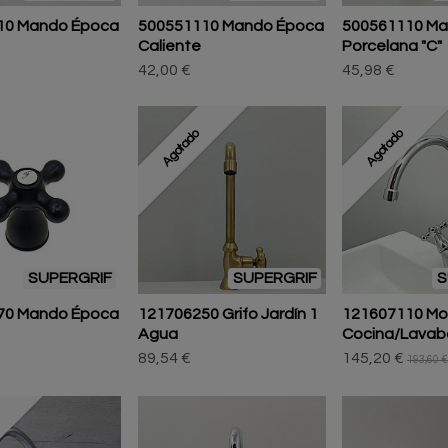
10 Mando Época
500551110 Mando Época
500561110 M
Caliente
Porcelana "C"
42,00 €
45,98 €
Agotado
Agotado
SUPERGRIF
SUPERGRIF
S
70 Mando Época
121706250 Grifo Jardín 1
121607110 Mo
Agua
Cocina/Lavabo
89,54 €
145,20 €
193,60 