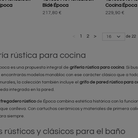
Época
Bidé Época
Cocina Época
217,80 €
229,90 €
<
1
2
>
de 22
ría rústica para cocina
Época es una propuesta integral de
grifería rústica para cocina
. Si bu
 encontrarás modelos monobloc con ese carácter clásico que a todos 
urales, la colección también incluye el
grifo de pared rústico para c
ueda integrada en la pared.
 fregadero rústico
de Época combina estética histórica con la funciona
que conlleva. Con cartuchos cerámicos y materiales de primera cal
ara siempre.
s rústicos y clásicos para el baño