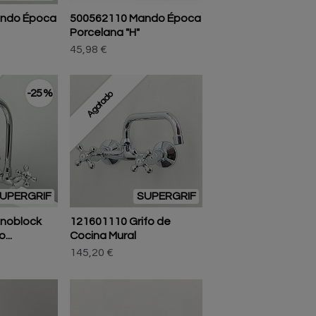
ando Época
500562110 Mando Época
Porcelana "H"
45,98 €
-25 %
Agotado
UPERGRIF
SUPERGRIF
noblock
121601110 Grifo de
...
Cocina Mural
145,20 €
€