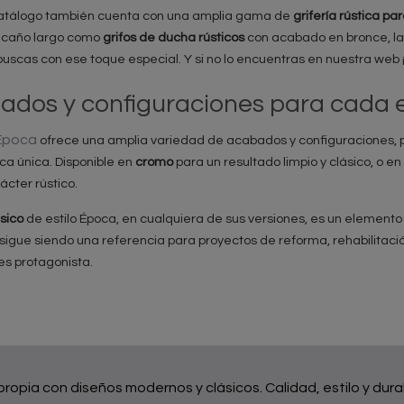
atálogo también cuenta con una amplia gama de
grifería rústica pa
caño largo como
grifos de ducha rústicos
con acabado en bronce, l
buscas con ese toque especial. Y si no lo encuentras en nuestra web 
ados y configuraciones para cada 
Época
ofrece una amplia variedad de acabados y configuraciones, p
ca única. Disponible en
cromo
para un resultado limpio y clásico, o en
cter rústico.
ásico
de estilo Época, en cualquiera de sus versiones, es un element
igue siendo una referencia para proyectos de reforma, rehabilitación
es protagonista.
 propia con diseños modernos y clásicos. Calidad, estilo y dura