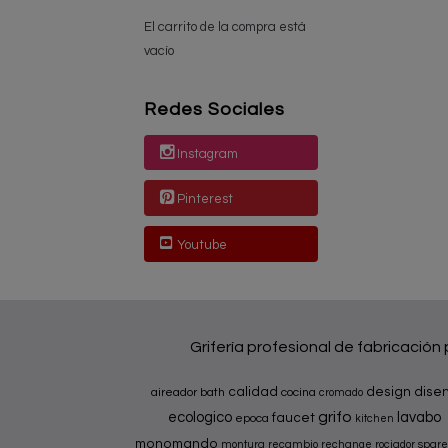
El carrito de la compra está
vacío
Redes Sociales
Instagram
Pinterest
Youtube
Grifería profesional de fabricación
calidad
design
dise
aireador
bath
cocina
cromado
grifo
ecologico
lavabo
faucet
epoca
kitchen
monomando
montura
recambio
rechange
rociador
spare