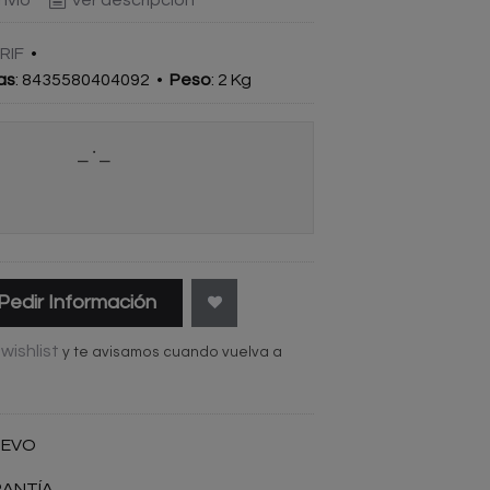
RIF
•
as
:
8435580404092
•
Peso
:
2 Kg
Pedir Información
wishlist
y te avisamos cuando vuelva a
UEVO
RANTÍA