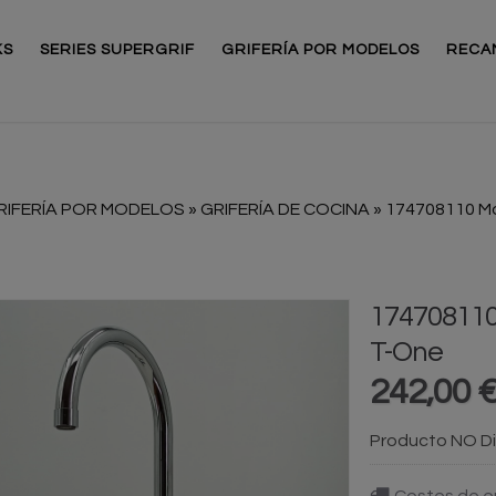
KS
SERIES SUPERGRIF
GRIFERÍA POR MODELOS
RECA
RIFERÍA POR MODELOS
»
GRIFERÍA DE COCINA
»
174708110 M
17470811
T-One
242,00 
Producto NO Di
Costes de e