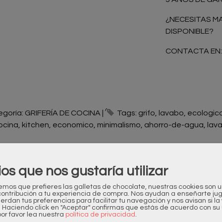
¿NECESITAS M
DISPONIBLE?
CONTACTA EN
egoría:
GRIFERÍA DE COCINA
|
Tags:
grifo
lavabo
ecologic
ocina
kitchen
economico
minimalismo
ahorro-de-agua
lav
ESCRIPCIÓN
COSTES DE ENVÍO
ios que nos gustaría utilizar
os que prefieres las galletas de chocolate, nuestras cookies son 
RGRIF
contribución a tu experiencia de compra. Nos ayudan a enseñarte ju
uerdan tus preferencias para facilitar tu navegación y nos avisan si l
. Haciendo click en "Aceptar" confirmas que estás de acuerdo con su 
e T-One
or favor lea nuestra
política de privacidad
.