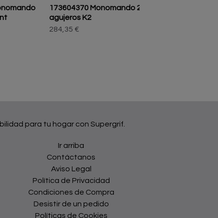
onomando
173604370 Monomando 2
174607370 Monom
nt
agujeros K2
Cocina T-One
284,35 €
242,00 €
bilidad para tu hogar con Supergrif.
Ir arriba
Contáctanos
Aviso Legal
Política de Privacidad
Condiciones de Compra
Desistir de un pedido
Políticas de Cookies