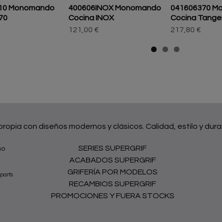
10 Monomando
400606INOX Monomando
041606370 M
70
Cocina INOX
Cocina Tange
121,00 €
217,80 €
 propia con diseños modernos y clásicos. Calidad, estilo y dura
SERIES SUPERGRIF
no
ACABADOS SUPERGRIF
GRIFERÍA POR MODELOS
parts
RECAMBIOS SUPERGRIF
PROMOCIONES Y FUERA STOCKS