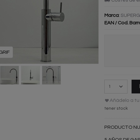
Marca
:
SUPERG
EAN / Cod. Barr
GRIF
Añádelo a tu 
tener stock
PRODUCTO N
5 AÑOS DE GA