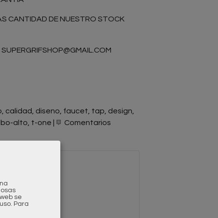
AS CANTIDAD DE NUESTRO STOCK
:
SUPERGRIFSHOP@GMAIL.COM
o
calidad
diseno
faucet
tap
design
abo-alto
t-one
|
Comentarios
una
gosas
a web se
uso.
Para