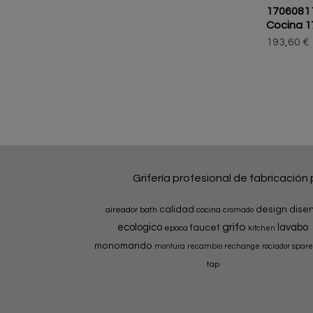
1706081
Cocina 1
193,60 €
Grifería profesional de fabricación
calidad
design
dise
aireador
bath
cocina
cromado
grifo
ecologico
lavabo
faucet
epoca
kitchen
monomando
montura
recambio
rechange
rociador
spare
tap