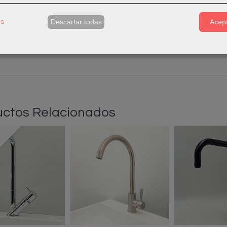
mando Lavabo Alto o Cocina Cromado
Descartar todas
Acept
as
Giratorio
ye latiguillos y accesorios para su instalación.
ctos Relacionados