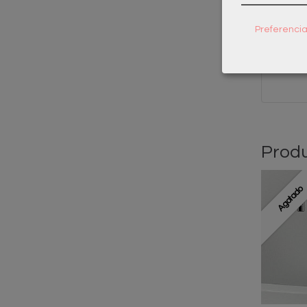
Mono
Preferenci
Caño 
Inclu
Produ
Agotado