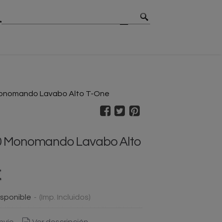
MBIOS
CONTACTO
BLOG
onomando Lavabo Alto T-One
0 Monomando Lavabo Alto
€
sponible
-
(Imp. Incluidos)
nvío
Ver descripción