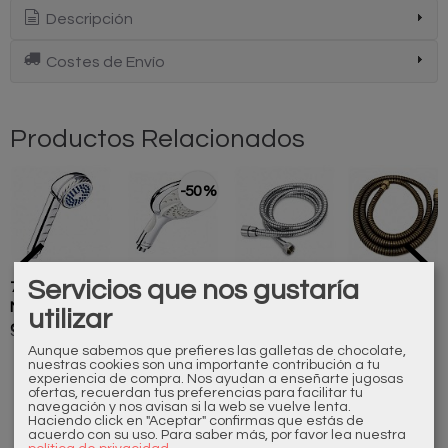
Descripción
Costes de Envío
Productos Relacionados
-50 %
Servicios que nos gustaría
700421110
600863110
500468110
500256250
Mango de
Mango de
Flexo
Flexo de
utilizar
ducha
ducha Spa
Cromado
ducha
5,00 €
12,50 €
24,20 €
22,00 €
25,00 €
metalico
Bronce 1.7...
Aunque sabemos que prefieres las galletas de chocolate,
nuestras cookies son una importante contribución a tu
experiencia de compra. Nos ayudan a enseñarte jugosas
ofertas, recuerdan tus preferencias para facilitar tu
navegación y nos avisan si la web se vuelve lenta.
Haciendo click en "Aceptar" confirmas que estás de
acuerdo con su uso.
Para saber más, por favor lea nuestra