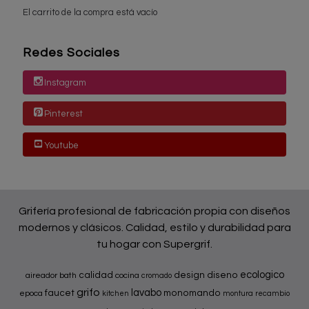
El carrito de la compra está vacío
Redes Sociales
Instagram
Pinterest
Youtube
Grifería profesional de fabricación propia con diseños
modernos y clásicos. Calidad, estilo y durabilidad para
tu hogar con Supergrif.
ecologico
calidad
design
diseno
aireador
bath
cocina
cromado
grifo
lavabo
faucet
monomando
epoca
kitchen
montura
recambio