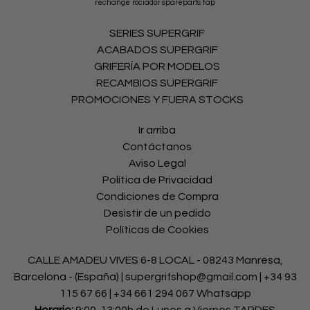
tap
rechange
rociador
spareparts
SERIES SUPERGRIF
ACABADOS SUPERGRIF
GRIFERÍA POR MODELOS
RECAMBIOS SUPERGRIF
PROMOCIONES Y FUERA STOCKS
Ir arriba
Contáctanos
Aviso Legal
Política de Privacidad
Condiciones de Compra
Desistir de un pedido
Políticas de Cookies
CALLE AMADEU VIVES 6-8 LOCAL - 08243 Manresa,
Barcelona - (España) | supergrifshop@gmail.com |
+34 93
115 67 66
|
+34 661 294 067 Whatsapp
Horario:
9:00-13:00h de Lunes a Viernes TARDES