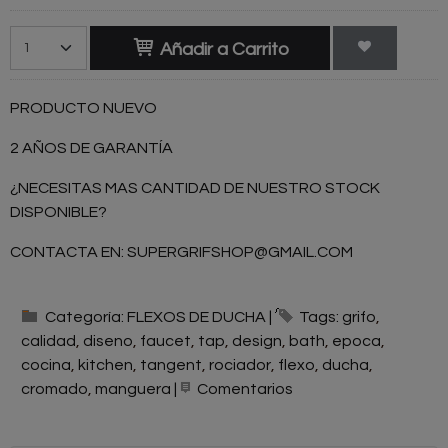
Añadir a Carrito
PRODUCTO NUEVO
2 AÑOS DE GARANTÍA
¿NECESITAS MAS CANTIDAD DE NUESTRO STOCK
DISPONIBLE?
CONTACTA EN:
SUPERGRIFSHOP@GMAIL.COM
Categoría:
FLEXOS DE DUCHA
|
Tags:
grifo
calidad
diseno
faucet
tap
design
bath
epoca
cocina
kitchen
tangent
rociador
flexo
ducha
cromado
manguera
|
Comentarios