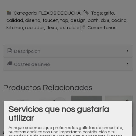
Categoría:
FLEXOS DE DUCHA
|
Tags:
grifo
calidad
diseno
faucet
tap
design
bath
d38
cocina
kitchen
rociador
flexo
extraible
|
Comentarios
Descripción
Costes de Envío
Productos Relacionados
-50 %
Servicios que nos gustaría
utilizar
Aunque sabemos que prefieres las galletas de chocolate,
nuestras cookies son una importante contribución a tu
500281110
600863110
600518110
500256290