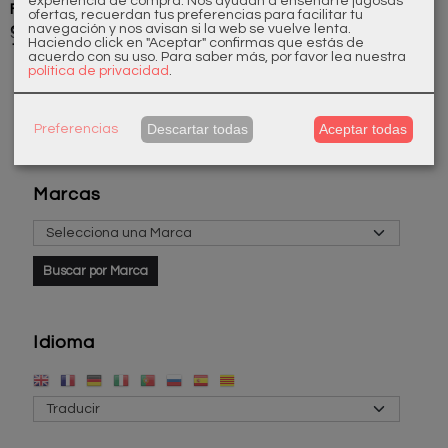
experiencia de compra. Nos ayudan a enseñarte jugosas
Flexo de
Mango de
Soporte
Flexo de
ofertas, recuerdan tus preferencias para facilitar tu
ducha goma
ducha Spa
ducha
ducha
navegación y nos avisan si la web se vuelve lenta.
5,00 €
12,50 €
8,47 €
43,56 €
25,00 €
Haciendo click en "Aceptar" confirmas que estás de
1.7...
minimalista
Bronce...
acuerdo con su uso.
Para saber más, por favor lea nuestra
política de privacidad
.
Descartar todas
Aceptar todas
Preferencias
Marcas
Idioma