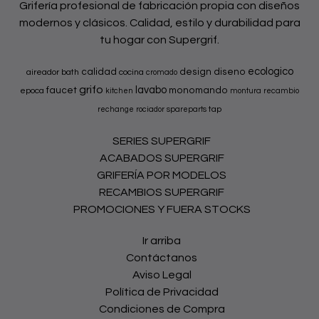
Grifería profesional de fabricación propia con diseños
modernos y clásicos. Calidad, estilo y durabilidad para
tu hogar con Supergrif.
ecologico
calidad
design
diseno
aireador
bath
cocina
cromado
grifo
lavabo
faucet
monomando
epoca
kitchen
montura
recambio
tap
rechange
rociador
spareparts
SERIES SUPERGRIF
ACABADOS SUPERGRIF
GRIFERÍA POR MODELOS
RECAMBIOS SUPERGRIF
PROMOCIONES Y FUERA STOCKS
Ir arriba
Contáctanos
Aviso Legal
Política de Privacidad
Condiciones de Compra