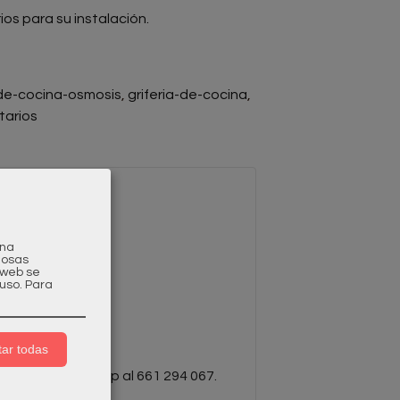
ios para su instalación.
-de-cocina-osmosis
griferia-de-cocina
arios
una
gosas
a web se
uso.
Para
écnicos.
ar todas
om
o por WhatsApp al 661 294 067.