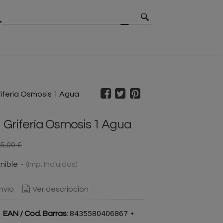
MBIOS
CONTACTO
BLOG
ifería Osmosis 1 Agua
 Grifería Osmosis 1 Agua
5,00 €
nible
-
(Imp. Incluidos)
nvío
Ver descripción
•
EAN / Cod. Barras
:
8435580406867
•