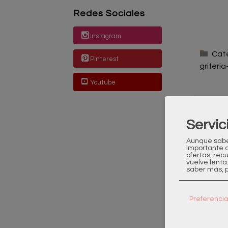
Redes Sociales
Instagram
Cat
Pinterest
griferi
Youtube
D
Servic
PRO
Aunque sabem
importante 
ofertas, rec
3 añ
vuelve lenta
saber más, p
¿Nec
¿Tien
Preferenci
Cual