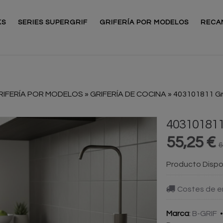
KS
SERIES SUPERGRIF
GRIFERÍA POR MODELOS
RECA
RIFERÍA POR MODELOS
»
GRIFERÍA DE COCINA
»
403101811 Gr
403101811
55,25 €
6
Producto Dispo
Costes de e
Marca
:
B-GRIF