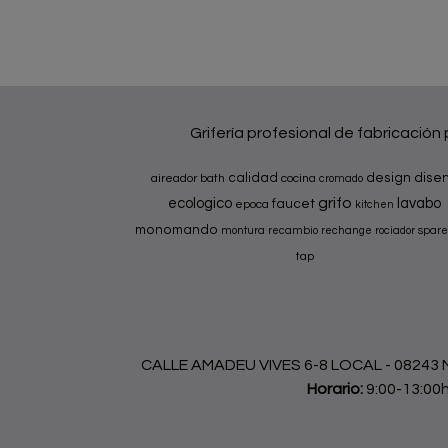
Grifería profesional de fabricación
calidad
design
dise
aireador
bath
cocina
cromado
grifo
ecologico
lavabo
faucet
epoca
kitchen
monomando
montura
recambio
rechange
rociador
spare
tap
CALLE AMADEU VIVES 6-8 LOCAL - 08243 Ma
Horario:
9:00-13:00