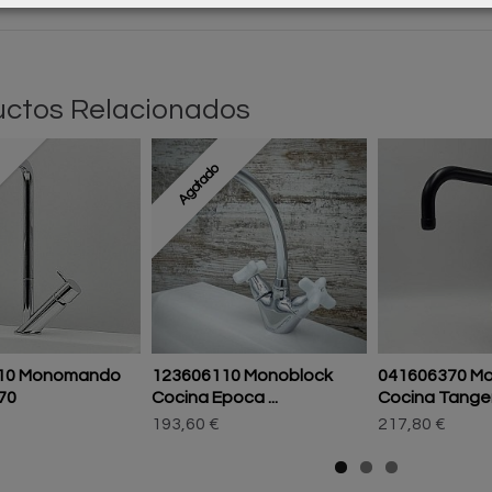
ctos Relacionados
Agotado
10 Monomando
123606110 Monoblock
041606370 M
70
Cocina Epoca ...
Cocina Tange
193,60 €
217,80 €