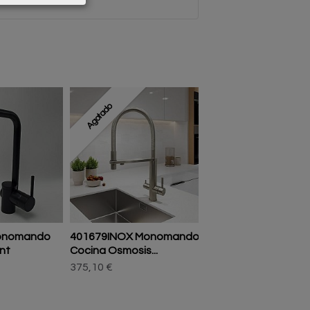
Agotado
onomando
401679INOX Monomando
170607110 Monom
nt
Cocina Osmosis...
Cocina Serie 170
375,10 €
193,60 €