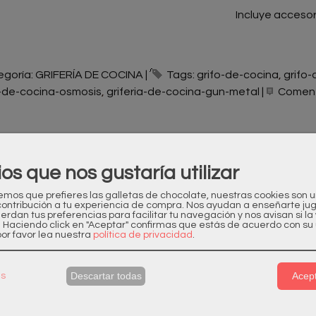
Incluye accesor
egoría:
GRIFERÍA DE COCINA
|
Tags:
grifo-de-cocina
grifo
a-de-cocina-osmosis
griferia-de-cocina-gun-metal
|
Coment
ESCRIPCIÓN
COSTES DE ENVÍO
ios que nos gustaría utilizar
DUCTO NUEVO
os que prefieres las galletas de chocolate, nuestras cookies son 
contribución a tu experiencia de compra. Nos ayudan a enseñarte ju
uerdan tus preferencias para facilitar tu navegación y nos avisan si l
os de Garantía
. Haciendo click en "Aceptar" confirmas que estás de acuerdo con su 
or favor lea nuestra
política de privacidad
.
esitas más unidades?
es alguna duda? Antes de comprar, consulte con nuestros t
Descartar todas
Acept
as
quier consulta pueden contactar en:
supergrifshop@gmail.c