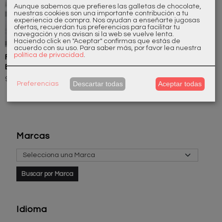
Aunque sabemos que prefieres las galletas de chocolate,
nuestras cookies son una importante contribución a tu
experiencia de compra. Nos ayudan a enseñarte jugosas
ofertas, recuerdan tus preferencias para facilitar tu
navegación y nos avisan si la web se vuelve lenta.
Haciendo click en "Aceptar" confirmas que estás de
acuerdo con su uso.
Para saber más, por favor lea nuestra
política de privacidad
.
FILVORQ5UF Filtro de Agua
Bajo...
99,22 €
121,00 €
Descartar todas
Aceptar todas
Preferencias
Marcas
Idioma