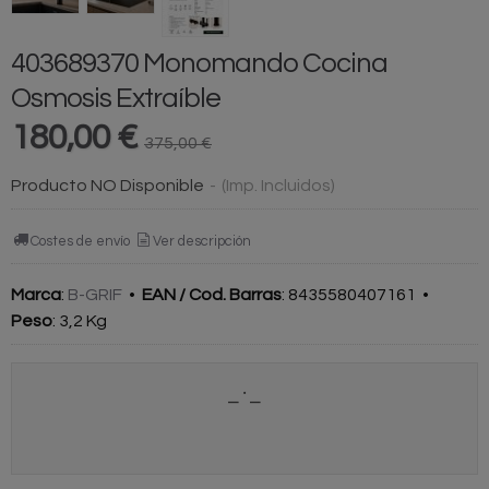
403689370 Monomando Cocina
Osmosis Extraíble
180,00 €
375,00 €
Producto NO Disponible
-
(Imp. Incluidos)
Costes de envío
Ver descripción
Marca
:
B-GRIF
•
EAN / Cod. Barras
:
8435580407161
•
Peso
:
3,2 Kg