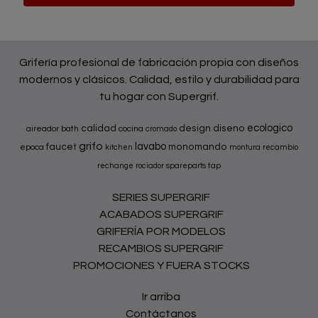
Grifería profesional de fabricación propia con diseños
modernos y clásicos. Calidad, estilo y durabilidad para
tu hogar con Supergrif.
ecologico
calidad
design
diseno
aireador
bath
cocina
cromado
grifo
lavabo
faucet
monomando
epoca
kitchen
montura
recambio
tap
rechange
rociador
spareparts
SERIES SUPERGRIF
ACABADOS SUPERGRIF
GRIFERÍA POR MODELOS
RECAMBIOS SUPERGRIF
PROMOCIONES Y FUERA STOCKS
Ir arriba
Contáctanos