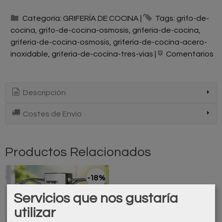
Categoría:
GRIFERÍA DE COCINA
|
Tags:
grifo-de-
cocina
grifo-de-cocina-osmosis
griferia-de-cocina
griferia-de-cocina-osmosis
griferia-de-cocina-acero-
inoxidable
griferia-de-cocina-tres-vias
|
Comentarios
Descripción
Costes de Envío
Productos Relacionados
-18 %
Servicios que nos gustaría
utilizar