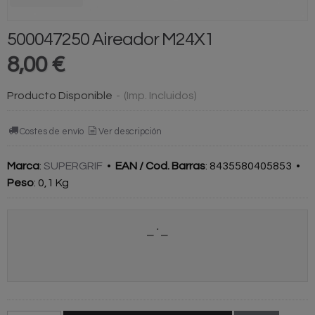
500047250 Aireador M24X1
8,00 €
Producto Disponible
-
(Imp. Incluidos)
Costes de envío
Ver descripción
Marca
:
SUPERGRIF
•
EAN / Cod. Barras
:
8435580405853
•
Peso
:
0,1 Kg