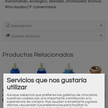
monomando
ecologico
aireador
atomizador
bronce
filtro-lavabo
|
Comentarios
Descripción
Costes de Envío
Productos Relacionados
Servicios que nos gustaría
utilizar
500359000
600018000
600003000
Rotula bidé
Aunque sabemos que prefieres las galletas de chocolate,
Cartucho
Cartucho
Cartucho
M24X1 H24X1
nuestras cookies son una importante contribución a tu
Monomando
Monomando
Monomando
500122120
32,00 €
32,00 €
34,00 €
10,00 €
experiencia de compra. Nos ayudan a enseñarte jugosas
ofertas, recuerdan tus preferencias para facilitar tu