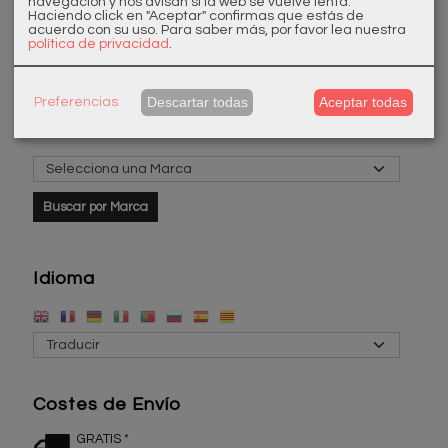
navegación y nos avisan si la web se vuelve lenta.
Haciendo click en "Aceptar" confirmas que estás de
acuerdo con su uso.
Para saber más, por favor lea nuestra
política de privacidad
.
Descartar todas
Aceptar todas
Preferencias
Marcas
Idioma
Costes de Envío
GRATIS *