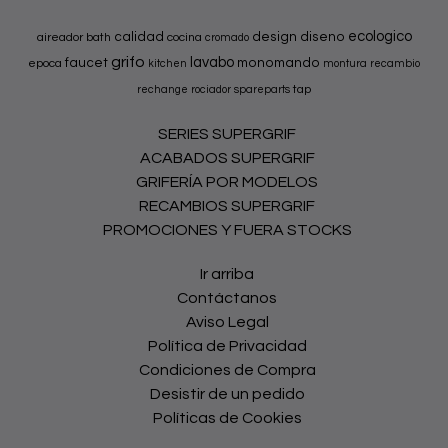
ecologico
calidad
design
diseno
aireador
bath
cocina
cromado
grifo
lavabo
faucet
monomando
epoca
kitchen
montura
recambio
tap
rechange
rociador
spareparts
SERIES SUPERGRIF
ACABADOS SUPERGRIF
GRIFERÍA POR MODELOS
RECAMBIOS SUPERGRIF
PROMOCIONES Y FUERA STOCKS
Ir arriba
Contáctanos
Aviso Legal
Política de Privacidad
Condiciones de Compra
Desistir de un pedido
Políticas de Cookies