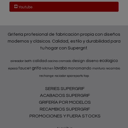
Youtube
Grifería profesional de fabricación propia con diseños
modernos y clásicos. Calidad, estilo y durabilidad para
tu hogar con Supergrif.
ecologico
calidad
design
diseno
aireador
bath
cocina
cromado
grifo
lavabo
faucet
monomando
epoca
kitchen
montura
recambio
tap
rechange
rociador
spareparts
SERIES SUPERGRIF
ACABADOS SUPERGRIF
GRIFERÍA POR MODELOS
RECAMBIOS SUPERGRIF
PROMOCIONES Y FUERA STOCKS