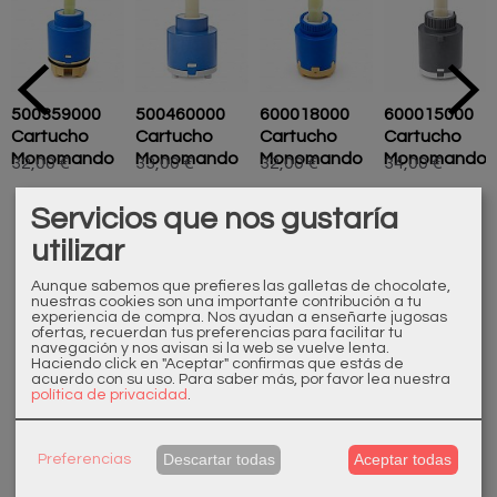
500359000
500460000
600018000
600015000
Cartucho
Cartucho
Cartucho
Cartucho
Monomando
Monomando
Monomando
Monomando
32,00 €
33,00 €
32,00 €
34,00 €
Servicios que nos gustaría
utilizar
Aunque sabemos que prefieres las galletas de chocolate,
nuestras cookies son una importante contribución a tu
experiencia de compra. Nos ayudan a enseñarte jugosas
ofertas, recuerdan tus preferencias para facilitar tu
Marcas
navegación y nos avisan si la web se vuelve lenta.
Haciendo click en "Aceptar" confirmas que estás de
acuerdo con su uso.
Para saber más, por favor lea nuestra
política de privacidad
.
Descartar todas
Aceptar todas
Preferencias