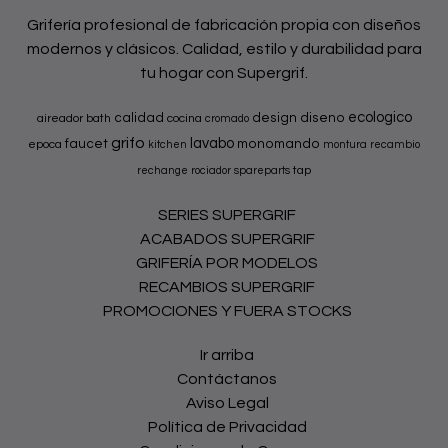
Grifería profesional de fabricación propia con diseños
modernos y clásicos. Calidad, estilo y durabilidad para
tu hogar con Supergrif.
ecologico
calidad
design
diseno
aireador
bath
cocina
cromado
grifo
lavabo
faucet
monomando
epoca
kitchen
montura
recambio
tap
rechange
rociador
spareparts
SERIES SUPERGRIF
ACABADOS SUPERGRIF
GRIFERÍA POR MODELOS
RECAMBIOS SUPERGRIF
PROMOCIONES Y FUERA STOCKS
Ir arriba
Contáctanos
Aviso Legal
Política de Privacidad