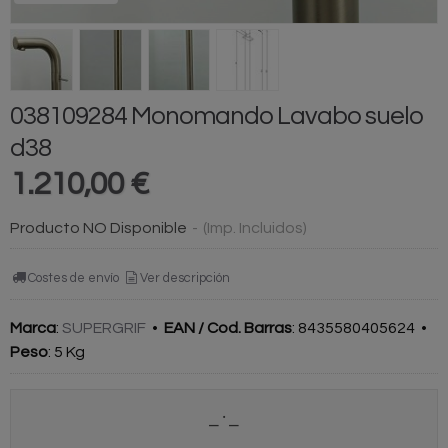
038109284 Monomando Lavabo suelo
d38
1.210,00 €
Producto NO Disponible
-
(Imp. Incluidos)
Costes de envío
Ver descripción
Marca
:
SUPERGRIF
•
EAN / Cod. Barras
:
8435580405624
•
Peso
:
5 Kg