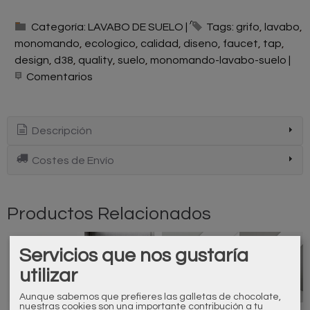
Categoría:
LAVABO DE SUELO
|
Tags:
grifo
lavabo
monomando
ecologico
calidad
diseno
faucet
tap
design
d38
quality
suelo
monomando-lavabo-suelo
|
Comentarios
Descripción
Costes de Envío
Productos Relacionados
Servicios que nos gustaría
Agotado
Agotado
utilizar
Aunque sabemos que prefieres las galletas de chocolate,
nuestras cookies son una importante contribución a tu