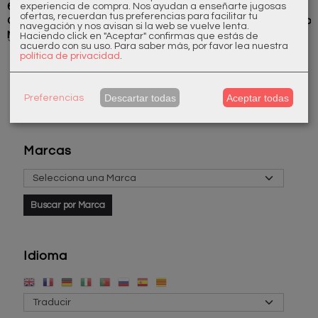
600015000
038106110
038108110
038306110
experiencia de compra. Nos ayudan a enseñarte jugosas
ofertas, recuerdan tus preferencias para facilitar tu
Cartucho
Monomando
Monomando
Monomando
navegación y nos avisan si la web se vuelve lenta.
Monomando
Lavabo D38
Lavabo d38
Bidé d38
Haciendo click en "Aceptar" confirmas que estás de
34,00 €
326,70 €
363,00 €
338,80 €
acuerdo con su uso.
Para saber más, por favor lea nuestra
política de privacidad
.
Descartar todas
Aceptar todas
Preferencias
Marcas
Idioma