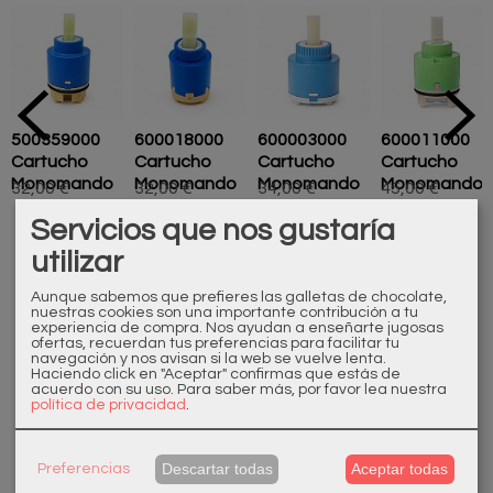
500359000
600018000
600003000
600011000
Cartucho
Cartucho
Cartucho
Cartucho
Monomando
Monomando
Monomando
Monomando
32,00 €
32,00 €
34,00 €
45,00 €
Gran...
Servicios que nos gustaría
utilizar
Aunque sabemos que prefieres las galletas de chocolate,
nuestras cookies son una importante contribución a tu
experiencia de compra. Nos ayudan a enseñarte jugosas
ofertas, recuerdan tus preferencias para facilitar tu
navegación y nos avisan si la web se vuelve lenta.
Marcas
Haciendo click en "Aceptar" confirmas que estás de
acuerdo con su uso.
Para saber más, por favor lea nuestra
política de privacidad
.
Descartar todas
Aceptar todas
Preferencias