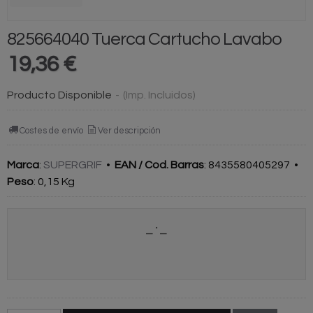
825664040 Tuerca Cartucho Lavabo
19,36 €
Producto Disponible
-
(Imp. Incluidos)
Costes de envío
Ver descripción
Marca
:
SUPERGRIF
•
EAN / Cod. Barras
:
8435580405297
•
Peso
:
0,15 Kg