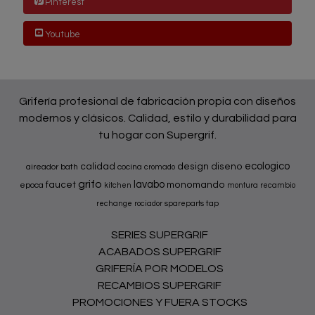
Pinterest
Youtube
Grifería profesional de fabricación propia con diseños
modernos y clásicos. Calidad, estilo y durabilidad para
tu hogar con Supergrif.
ecologico
calidad
design
diseno
aireador
bath
cocina
cromado
grifo
lavabo
faucet
monomando
epoca
kitchen
montura
recambio
tap
rechange
rociador
spareparts
SERIES SUPERGRIF
ACABADOS SUPERGRIF
GRIFERÍA POR MODELOS
RECAMBIOS SUPERGRIF
PROMOCIONES Y FUERA STOCKS