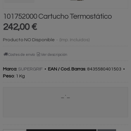
101752000 Cartucho Termostático
242,00 €
Producto NO Disponible
-
(Imp. Incluidos)
Costes de envío
Ver descripción
Marca
:
SUPERGRIF
•
EAN / Cod. Barras
:
8435580401503
•
Peso
:
1 Kg