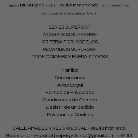
grifo
lavabo
faucet
monomando
epoca
kitchen
montura
recambio
tap
rechange
rociador
spareparts
SERIES SUPERGRIF
ACABADOS SUPERGRIF
GRIFERÍA POR MODELOS
RECAMBIOS SUPERGRIF
PROMOCIONES Y FUERA STOCKS
Ir arriba
Contáctanos
Aviso Legal
Política de Privacidad
Condiciones de Compra
Desistir de un pedido
Políticas de Cookies
CALLE AMADEU VIVES 6-8 LOCAL - 08243 Manresa,
Barcelona - (España) | supergrifshop@gmail.com |
+34 93