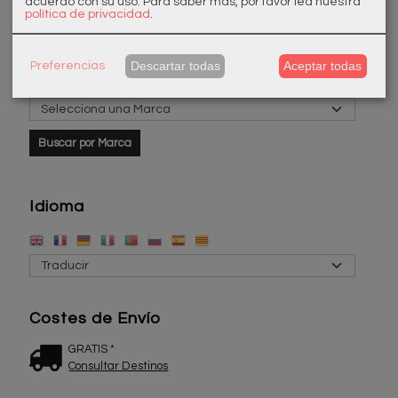
acuerdo con su uso.
Para saber más, por favor lea nuestra
política de privacidad
.
Descartar todas
Aceptar todas
Preferencias
Marcas
Idioma
Costes de Envío
GRATIS *
Consultar Destinos