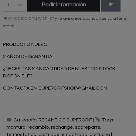
Pedir Información
Añádelo a tu wishlist
y te avisamos cuando vuelva a tener
stock
PRODUCTO NUEVO
2 AÑOS DE GARANTÍA
¿NECESITAS MAS CANTIDAD DE NUESTRO STOCK
DISPONIBLE?
CONTACTA EN:
SUPERGRIFSHOP@GMAIL.COM
Categoría:
RECAMBIOS SUPERGRIF
|
Tags:
montura
recambio
rechange
spareparts
termostatico
cartridge
empotrado
cartucho
|