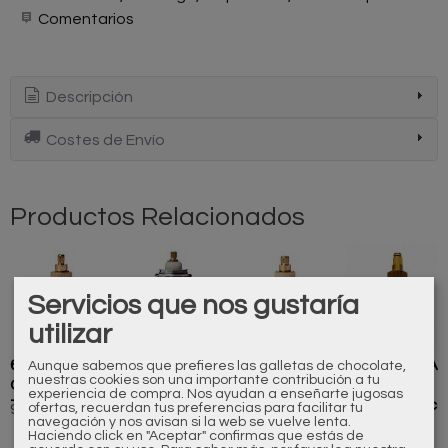
Comentarios
Descripción
Costes de Envío
Productos Relacionados
Servicios que nos gustaría
utilizar
600019000
100574000
826632110
600019000A
Aunque sabemos que prefieres las galletas de chocolate,
nuestras cookies son una importante contribución a tu
Cartucho
Cartucho
Cartucho
Cartucho
experiencia de compra. Nos ayudan a enseñarte jugosas
Termostático
Termostático
Termostatico
Termostático
ofertas, recuerdan tus preferencias para facilitar tu
96,80 €
142,00 €
72,60 €
104,00 €
navegación y nos avisan si la web se vuelve lenta.
Haciendo click en "Aceptar" confirmas que estás de