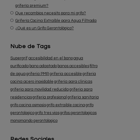
grifería premium?
Que recambios necesito para mi grifo?
Grifería Cocina Extraíble para Agua Filtrada
¿Qué es un Grifo Gerontológico?
Nube de Tags
Supergrif
accesibilidad en el bano
agua
purificada
bano adaptado
banos accesibles
filtro
de agua
griferia PMR
griferia accesible
griferia
cocina acero inoxidable
griferia para clinicas
griferia para movilidad reducida
griferia para
residencias
griferia profesional
griferia sanitaria
grifo cocina osmosis
grifo extraible cocina
grifo
gerontologico
grifo tres vias
grifos gerontologicos
monomando gerontologico
Redes Sociales