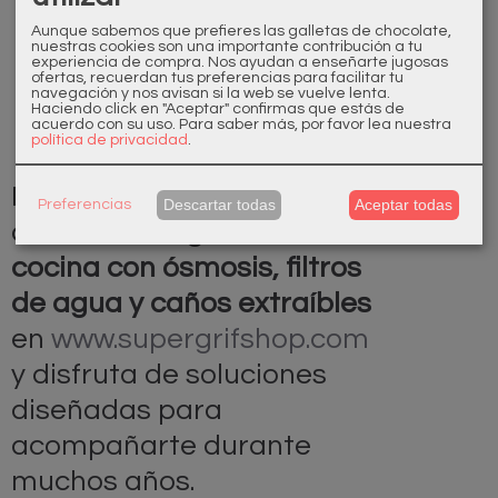
Atención antes, durante y después de la
Aunque sabemos que prefieres las galletas de chocolate,
nuestras cookies son una importante contribución a tu
compra.
experiencia de compra. Nos ayudan a enseñarte jugosas
ofertas, recuerdan tus preferencias para facilitar tu
Envíos desde Barcelona.
navegación y nos avisan si la web se vuelve lenta.
Haciendo click en "Aceptar" confirmas que estás de
Más de medio siglo de experiencia en el
acuerdo con su uso.
Para saber más, por favor lea nuestra
política de privacidad
.
sector.
Descubre toda nuestra
Descartar todas
Aceptar todas
Preferencias
colección de
grifos de
cocina con ósmosis, filtros
de agua y caños extraíbles
en
www.supergrifshop.com
y disfruta de soluciones
diseñadas para
acompañarte durante
muchos años.