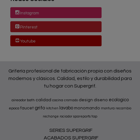
Instagram
Pinterest
Youtube
Grifería profesional de fabricación propia con diseños
modernos y clásicos. Calidad, estilo y durabilidad para
tu hogar con Supergrif.
ecologico
calidad
design
diseno
aireador
bath
cocina
cromado
grifo
lavabo
faucet
monomando
epoca
kitchen
montura
recambio
tap
rechange
rociador
spareparts
SERIES SUPERGRIF
ACABADOS SUPERGRIF