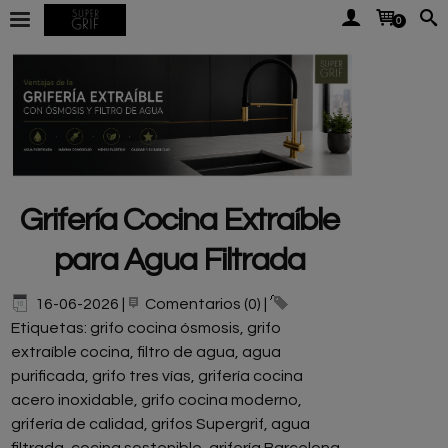
0
Grifería Cocina Extraíble
para Agua Filtrada
16-06-2026
|
Comentarios (0)
|
Etiquetas:
grifo cocina ósmosis
,
grifo
extraíble cocina
,
filtro de agua
,
agua
purificada
,
grifo tres vías
,
grifería cocina
acero inoxidable
,
grifo cocina moderno
,
grifería de calidad
,
grifos Supergrif
,
agua
filtrada
,
cocina sostenible
,
grifería Barcelona
,