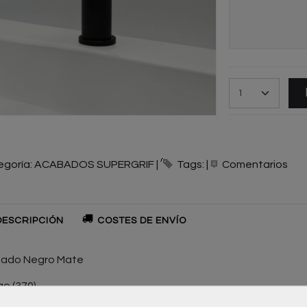
egoría:
ACABADOS SUPERGRIF
|
Tags:
|
Comentarios
ESCRIPCIÓN
COSTES DE ENVÍO
ado Negro Mate
o (370)