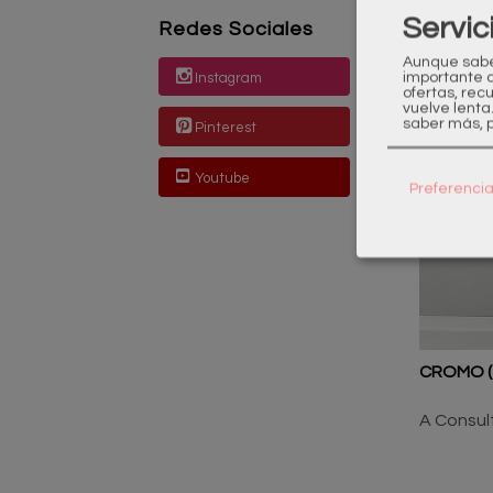
Servic
Redes Sociales
Aunque sabem
importante 
Instagram
ofertas, rec
Produ
vuelve lenta
saber más, p
Pinterest
Youtube
Preferenci
CROMO (
A Consul