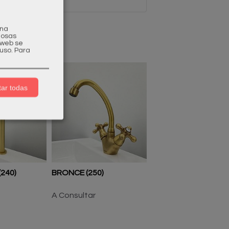
una
gosas
a web se
uso.
Para
ar todas
240)
BRONCE (250)
COBRE MATE (260)
A Consultar
A Consultar