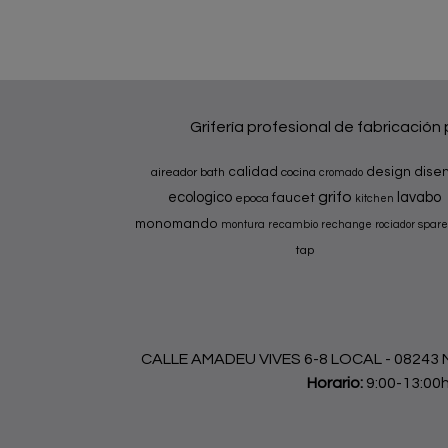
Grifería profesional de fabricación
calidad
design
dise
aireador
bath
cocina
cromado
grifo
ecologico
lavabo
faucet
epoca
kitchen
monomando
montura
recambio
rechange
rociador
spare
tap
CALLE AMADEU VIVES 6-8 LOCAL - 08243 Ma
Horario:
9:00-13:00