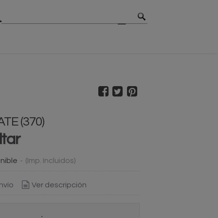
MBIOS
CONTACTO
BLOG
TE (370)
ltar
nible
-
(Imp. Incluidos)
nvío
Ver descripción