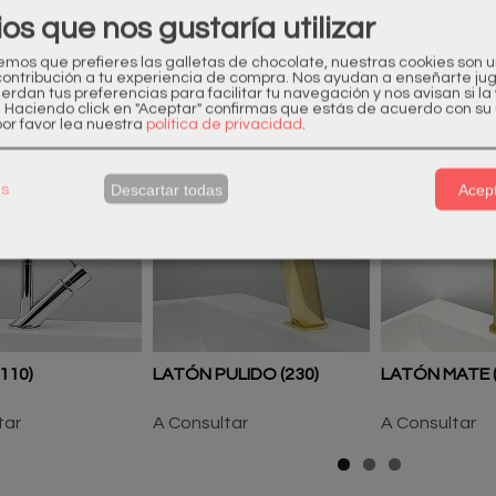
ios que nos gustaría utilizar
os que prefieres las galletas de chocolate, nuestras cookies son 
contribución a tu experiencia de compra. Nos ayudan a enseñarte ju
uerdan tus preferencias para facilitar tu navegación y nos avisan si l
ctos Relacionados
. Haciendo click en "Aceptar" confirmas que estás de acuerdo con su 
or favor lea nuestra
política de privacidad
.
Descartar todas
Acept
as
110)
LATÓN PULIDO (230)
LATÓN MATE (
tar
A Consultar
A Consultar