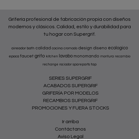
Grifería profesional de fabricación propia con diseños
modernos y clásicos. Calidad, estilo y durabilidad para
tu hogar con Supergrif.
ecologico
calidad
design
diseno
aireador
bath
cocina
cromado
grifo
lavabo
faucet
monomando
epoca
kitchen
montura
recambio
tap
rechange
rociador
spareparts
SERIES SUPERGRIF
ACABADOS SUPERGRIF
GRIFERÍA POR MODELOS
RECAMBIOS SUPERGRIF
PROMOCIONES Y FUERA STOCKS
Ir arriba
Contáctanos
Aviso Legal