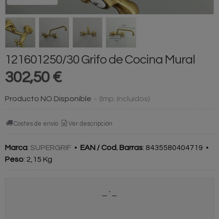
121601250/30 Grifo de Cocina Mural
302,50 €
Producto NO Disponible
-
(Imp. Incluidos)
Costes de envío
Ver descripción
Marca
:
SUPERGRIF
•
EAN / Cod. Barras
:
8435580404719
•
Peso
:
2,15 Kg