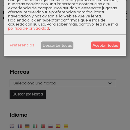
nuestras cookies son una importante contribución a tu
170608110
Monoblock
173604240
173604110
experiencia de compra. Nos ayudan a enseñarte jugosas
ofertas, recuerdan tus preferencias para facilitar tu
Monomando
Cocina
Monomando
Monomando
navegación y nos avisan si la web se vuelve lenta.
Cocina 170
Armonia
2 Agujeros K2
2 agujeros K2
193,60 €
242,00 €
338,80 €
260,15 €
Haciendo click en "Aceptar" confirmas que estás de
111606370
acuerdo con su uso.
Para saber más, por favor lea nuestra
política de privacidad
.
Descartar todas
Aceptar todas
Preferencias
Marcas
Idioma