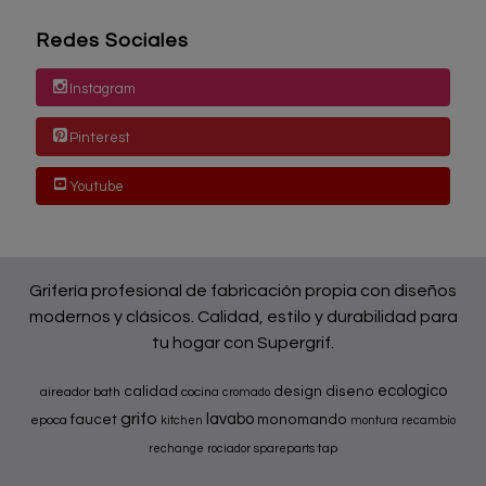
Redes Sociales
Instagram
Pinterest
Youtube
Grifería profesional de fabricación propia con diseños
modernos y clásicos. Calidad, estilo y durabilidad para
tu hogar con Supergrif.
ecologico
calidad
design
diseno
aireador
bath
cocina
cromado
grifo
lavabo
faucet
monomando
epoca
kitchen
montura
recambio
tap
rechange
rociador
spareparts