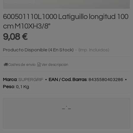
600501110L1000 Latiguillo longitud 100
cm M10XH3/8"
9,08 €
Producto Disponible
(4 En Stock)
-
(Imp. Incluidos)
Costes de envío
Ver descripción
Marca
:
SUPERGRIF
•
EAN / Cod. Barras
:
8435580403286
•
Peso
:
0,1 Kg