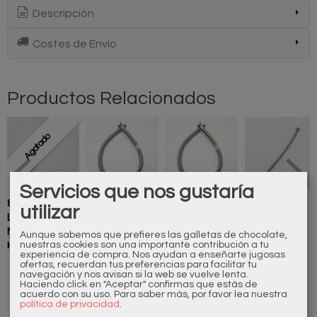
Descripción
Costes de Envío
Productos Relacionados
Agotado
Servicios que nos gustaría
835999110
500045110L55
500045110L35
500318110
utilizar
LATIGUILLO
Latiguillo
Latiguillo
Latiguillo
M10X1 X
longitud 55...
longitud 35...
longitud 35
7,00 €
6,05 €
4,84 €
2,42 €
Aunque sabemos que prefieres las galletas de chocolate,
nuestras cookies son una importante contribución a tu
H15X1...
cm...
experiencia de compra. Nos ayudan a enseñarte jugosas
ofertas, recuerdan tus preferencias para facilitar tu
navegación y nos avisan si la web se vuelve lenta.
Haciendo click en "Aceptar" confirmas que estás de
acuerdo con su uso.
Para saber más, por favor lea nuestra
política de privacidad
.