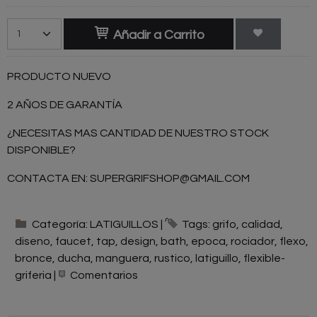
Añadir a Carrito
PRODUCTO NUEVO
2 AÑOS DE GARANTÍA
¿NECESITAS MAS CANTIDAD DE NUESTRO STOCK
DISPONIBLE?
CONTACTA EN:
SUPERGRIFSHOP@GMAIL.COM
Categoría:
LATIGUILLOS
|
Tags:
grifo
calidad
diseno
faucet
tap
design
bath
epoca
rociador
flexo
bronce
ducha
manguera
rustico
latiguillo
flexible-
griferia
|
Comentarios