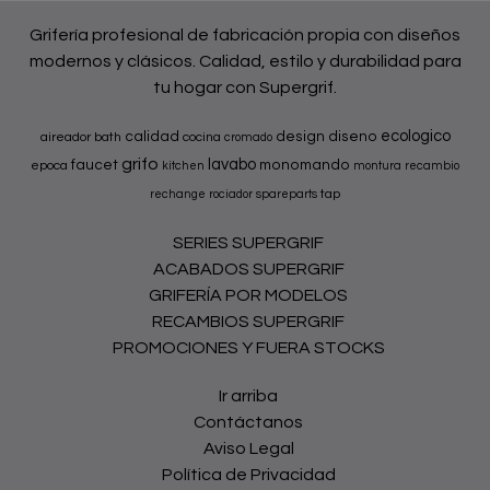
Grifería profesional de fabricación propia con diseños
modernos y clásicos. Calidad, estilo y durabilidad para
tu hogar con Supergrif.
ecologico
calidad
design
diseno
aireador
bath
cocina
cromado
grifo
lavabo
faucet
monomando
epoca
kitchen
montura
recambio
tap
rechange
rociador
spareparts
SERIES SUPERGRIF
ACABADOS SUPERGRIF
GRIFERÍA POR MODELOS
RECAMBIOS SUPERGRIF
PROMOCIONES Y FUERA STOCKS
Ir arriba
Contáctanos
Aviso Legal
Política de Privacidad