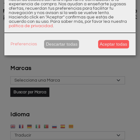
experiencia de compra. Nos ayudan a enseñarte jugosas
173604370
173105284
173604240
173604110
ofertas, recuerdan tus preferencias para facilitar tu
Monomando
Monomando
Monomando
Monomando
navegación y nos avisan si la web se vuelve lenta.
2 agujeros K2
Lavabo
2 Agujeros K2
2 agujeros K2
Haciendo click en "Aceptar" confirmas que estás de
284,35 €
302,50 €
338,80 €
260,15 €
acuerdo con su uso.
Para saber más, por favor lea nuestra
Pared K2
política de privacidad
.
Descartar todas
Aceptar todas
Preferencias
Marcas
Idioma