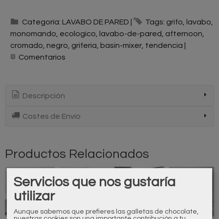
Categoría:
LAVABO DE PARED
|
Tags:
grifo
lavabo
monomando
ecologico
lavabo-de-pared
afternoon
cromado
negro
griferia
basin-mixer
tendencia
|
Comentarios
Descripción
Costes de Envío
Productos Relacionados
Servicios que nos gustaría
Agotado
utilizar
Aunque sabemos que prefieres las galletas de chocolate,
nuestras cookies son una importante contribución a tu