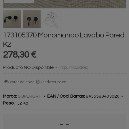
173105370 Monomando Lavabo Pared
K2
278,30 €
Producto NO Disponible
-
(Imp. Incluidos)
Costes de envío
Ver descripción
Marca
:
SUPERGRIF
•
EAN / Cod. Barras
:
8435580403026
•
Peso
:
1,2 Kg