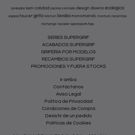
ecologico
calidad
design
diseno
aireador
bath
cocina
cromado
grifo
lavabo
faucet
monomando
epoca
kitchen
montura
recambio
tap
rechange
rociador
spareparts
SERIES SUPERGRIF
ACABADOS SUPERGRIF
GRIFERÍA POR MODELOS
RECAMBIOS SUPERGRIF
PROMOCIONES Y FUERA STOCKS
Ir arriba
Contáctanos
Aviso Legal
Política de Privacidad
Condiciones de Compra
Desistir de un pedido
Políticas de Cookies