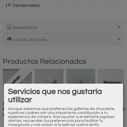
|
Comentarios
Descripción
Costes de Envío
Productos Relacionados
Agotado
Servicios que nos gustaría
utilizar
500006110
895018000
810058000
825666280
Aunque sabemos que prefieres las galletas de chocolate,
Mando
Cruceta
Indicador
Palanca d38
nuestras cookies son una importante contribución a tu
Golden
Porcelana "C"
Época Letra
acero...
52,00 €
18,00 €
4,00 €
36,30 €
experiencia de compra. Nos ayudan a enseñarte jugosas
C
ofertas, recuerdan tus preferencias para facilitar tu
navegación y nos avisan si la web se vuelve lenta.