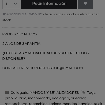
Pedir Información
Añádelo a tu wishlist
y te avisamos cuando vuelva a tener
stock
PRODUCTO NUEVO
2 AÑOS DE GARANTIA
¿NECESITAS MAS CANTIDAD DE NUESTRO STOCK
DISPONIBLE?
CONTACTA EN:
SUPERGRIFSHOP@GMAIL.COM
Categoría:
MANDOS Y SEÑALIZADORES
|
Tags:
grifo
lavabo
monomando
ecologico
aireador
rompechorro
recambios
toricas
mandos
handles
stick