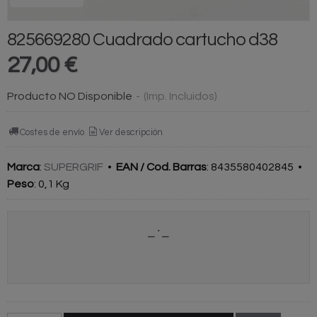
825669280 Cuadrado cartucho d38
27,00 €
Producto NO Disponible
-
(Imp. Incluidos)
Costes de envío
Ver descripción
Marca
:
SUPERGRIF
•
EAN / Cod. Barras
:
8435580402845
•
Peso
:
0,1 Kg