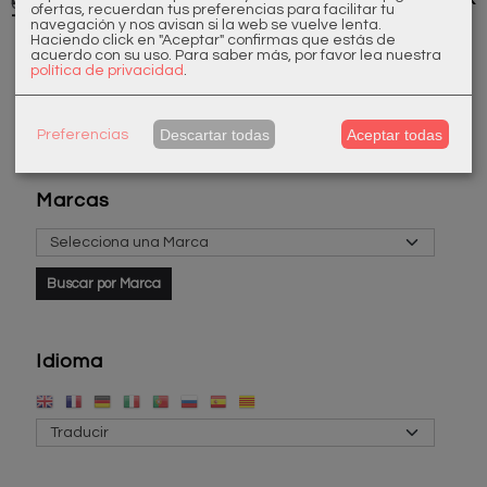
60,98 €
105,00 €
193,60 €
338,80 €
108,90 €
ofertas, recuerdan tus preferencias para facilitar tu
Tempo
Época ...
navegación y nos avisan si la web se vuelve lenta.
210,00 €
Haciendo click en "Aceptar" confirmas que estás de
acuerdo con su uso.
Para saber más, por favor lea nuestra
política de privacidad
.
Descartar todas
Aceptar todas
Preferencias
Marcas
Idioma