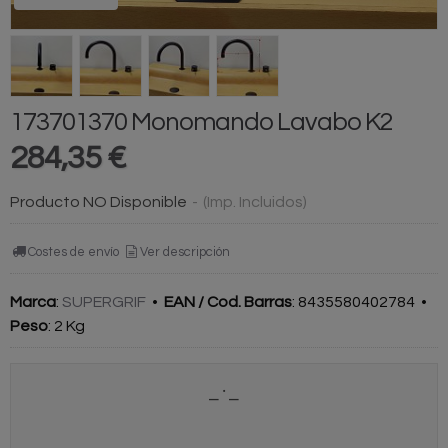
173701370 Monomando Lavabo K2
284,35 €
Producto NO Disponible
-
(Imp. Incluidos)
Costes de envío
Ver descripción
Marca
:
SUPERGRIF
•
EAN / Cod. Barras
:
8435580402784
•
Peso
:
2 Kg