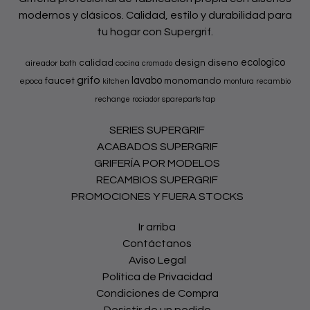
modernos y clásicos. Calidad, estilo y durabilidad para
tu hogar con Supergrif.
ecologico
calidad
design
diseno
aireador
bath
cocina
cromado
grifo
lavabo
faucet
monomando
epoca
kitchen
montura
recambio
tap
rechange
rociador
spareparts
SERIES SUPERGRIF
ACABADOS SUPERGRIF
GRIFERÍA POR MODELOS
RECAMBIOS SUPERGRIF
PROMOCIONES Y FUERA STOCKS
Ir arriba
Contáctanos
Aviso Legal
Política de Privacidad
Condiciones de Compra
Desistir de un pedido