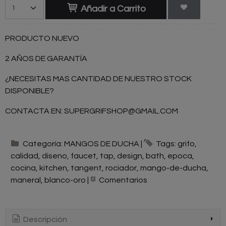
Añadir a Carrito
PRODUCTO NUEVO
2 AÑOS DE GARANTÍA
¿NECESITAS MAS CANTIDAD DE NUESTRO STOCK
DISPONIBLE?
CONTACTA EN:
SUPERGRIFSHOP@GMAIL.COM
Categoría:
MANGOS DE DUCHA
|
Tags:
grifo
calidad
diseno
faucet
tap
design
bath
epoca
cocina
kitchen
tangent
rociador
mango-de-ducha
maneral
blanco-oro
|
Comentarios
Descripción