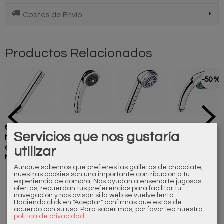
Costes de Envío
Productos Relacionados
-50 %
600520110
600423110
700421110
600223110
Servicios que nos gustaría
Mango de
Mango de
Mango de
Maneral 3
ducha
ducha
ducha
FUNCIONES
utilizar
12,10 €
15,00 €
5,00 €
6,00 €
12,00 €
Minimalista
Aunque sabemos que prefieres las galletas de chocolate,
nuestras cookies son una importante contribución a tu
experiencia de compra. Nos ayudan a enseñarte jugosas
ofertas, recuerdan tus preferencias para facilitar tu
navegación y nos avisan si la web se vuelve lenta.
Haciendo click en "Aceptar" confirmas que estás de
acuerdo con su uso.
Para saber más, por favor lea nuestra
política de privacidad
.