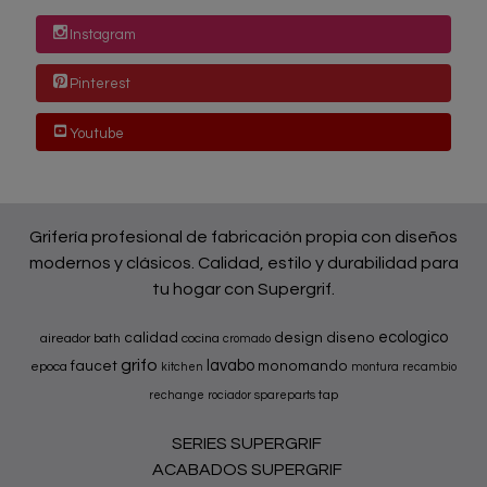
Instagram
Pinterest
Youtube
Grifería profesional de fabricación propia con diseños
modernos y clásicos. Calidad, estilo y durabilidad para
tu hogar con Supergrif.
ecologico
calidad
design
diseno
aireador
bath
cocina
cromado
grifo
lavabo
faucet
monomando
epoca
kitchen
montura
recambio
tap
rechange
rociador
spareparts
SERIES SUPERGRIF
ACABADOS SUPERGRIF