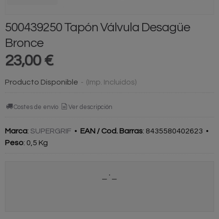
500439250 Tapón Válvula Desagüe
Bronce
23,00 €
Producto Disponible
-
(Imp. Incluidos)
Costes de envío
Ver descripción
Marca
:
SUPERGRIF
•
EAN / Cod. Barras
:
8435580402623
•
Peso
:
0,5 Kg