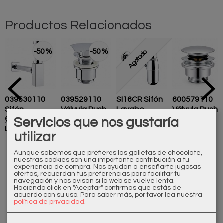
Productos Relacionados
-50 %
-50 %
Agotado
039530110
039529110
SI16CR Sifón
600579110
Sifón
Válvula Push
Lavabo
Válvula Push
Cuadrado
Cuadrada
Cromado
Cromada
Servicios que nos gustaría
22,50 €
11,50 €
17,00 €
15,00 €
45,00 €
23,00 €
Lavabo
utilizar
Aunque sabemos que prefieres las galletas de chocolate,
nuestras cookies son una importante contribución a tu
experiencia de compra. Nos ayudan a enseñarte jugosas
ofertas, recuerdan tus preferencias para facilitar tu
navegación y nos avisan si la web se vuelve lenta.
Haciendo click en "Aceptar" confirmas que estás de
acuerdo con su uso.
Para saber más, por favor lea nuestra
Marcas
política de privacidad
.