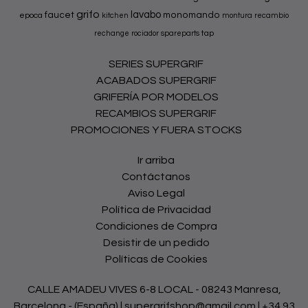
grifo
lavabo
faucet
monomando
epoca
kitchen
montura
recambio
tap
rechange
rociador
spareparts
SERIES SUPERGRIF
ACABADOS SUPERGRIF
GRIFERÍA POR MODELOS
RECAMBIOS SUPERGRIF
PROMOCIONES Y FUERA STOCKS
Ir arriba
Contáctanos
Aviso Legal
Política de Privacidad
Condiciones de Compra
Desistir de un pedido
Políticas de Cookies
CALLE AMADEU VIVES 6-8 LOCAL - 08243 Manresa,
Barcelona - (España) | supergrifshop@gmail.com |
+34 93