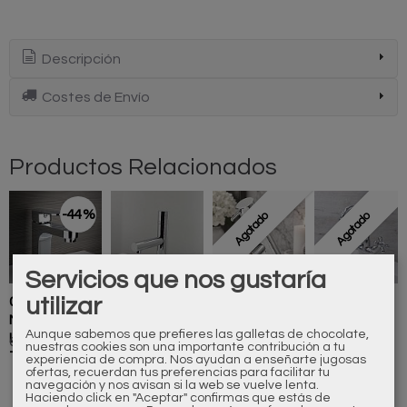
Descripción
Costes de Envío
Productos Relacionados
-44 %
Agotado
Agotado
Servicios que nos gustaría
utilizar
006106110
017110110
018106110
121106110
Monomando
Monomando
Monomando
Monoblock
Aunque sabemos que prefieres las galletas de chocolate,
Lavabo
Lavabo
Lavabo
Lavabo
60,98 €
169,40 €
163,35 €
193,60 €
108,90 €
nuestras cookies son una importante contribución a tu
Tempo
Afternoon
After...
Época
experiencia de compra. Nos ayudan a enseñarte jugosas
ofertas, recuerdan tus preferencias para facilitar tu
navegación y nos avisan si la web se vuelve lenta.
Haciendo click en "Aceptar" confirmas que estás de