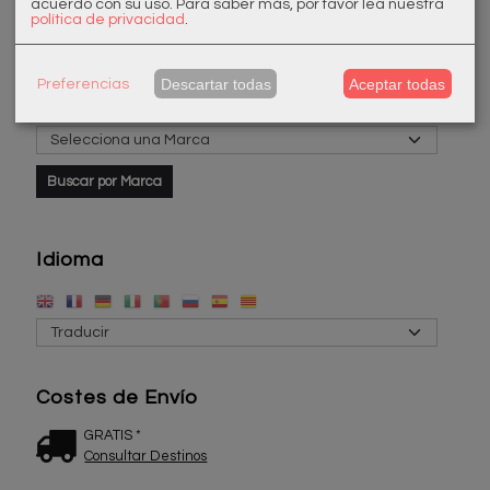
acuerdo con su uso.
Para saber más, por favor lea nuestra
política de privacidad
.
Descartar todas
Aceptar todas
Preferencias
Marcas
Idioma
Costes de Envío
GRATIS *
Consultar Destinos