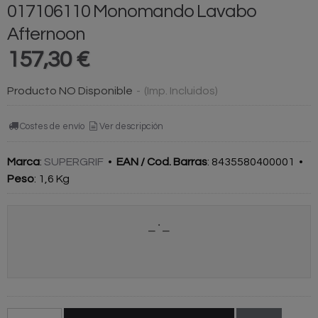
017106110 Monomando Lavabo
Afternoon
157,30 €
Producto NO Disponible
-
(Imp. Incluidos)
Costes de envío
Ver descripción
Marca
:
SUPERGRIF
•
EAN / Cod. Barras
:
8435580400001
•
Peso
:
1,6 Kg