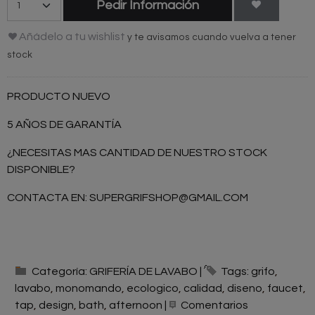
Pedir Información
Añádelo a tu wishlist
y te avisamos cuando vuelva a tener
stock
PRODUCTO NUEVO
5 AÑOS DE GARANTÍA
¿NECESITAS MAS CANTIDAD DE NUESTRO STOCK
DISPONIBLE?
CONTACTA EN:
SUPERGRIFSHOP@GMAIL.COM
Categoría:
GRIFERÍA DE LAVABO
|
Tags:
grifo
lavabo
monomando
ecologico
calidad
diseno
faucet
tap
design
bath
afternoon
|
Comentarios