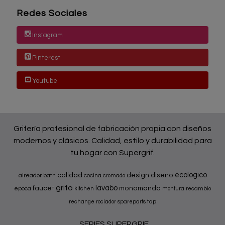
Redes Sociales
Instagram
Pinterest
Youtube
Grifería profesional de fabricación propia con diseños
modernos y clásicos. Calidad, estilo y durabilidad para
tu hogar con Supergrif.
ecologico
calidad
design
diseno
aireador
bath
cocina
cromado
grifo
lavabo
faucet
monomando
epoca
kitchen
montura
recambio
tap
rechange
rociador
spareparts
SERIES SUPERGRIF