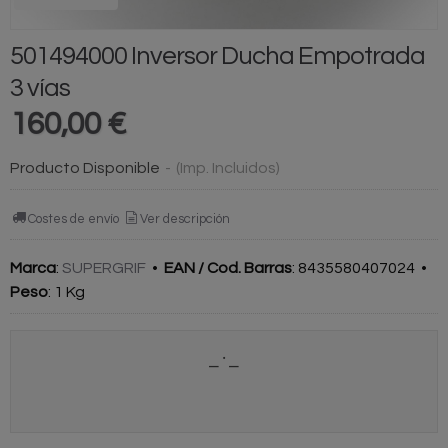
501494000 Inversor Ducha Empotrada
3 vías
160,00 €
Producto Disponible
-
(Imp. Incluidos)
Costes de envío
Ver descripción
Marca
:
SUPERGRIF
•
EAN / Cod. Barras
:
8435580407024
•
Peso
:
1 Kg