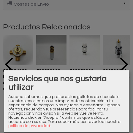
Costes de Envío
Productos Relacionados
501484000
500280110
500050000
600502110
Servicios que nos gustaría
Inversor
Inversor
Inversor baño
Inversor baño
ducha
ducha
ducha Epoca
ducha
160,00 €
44,00 €
14,00 €
10,29 €
utilizar
empotrada
empotrada
...
3...
Aunque sabemos que prefieres las galletas de chocolate,
nuestras cookies son una importante contribución a tu
experiencia de compra. Nos ayudan a enseñarte jugosas
ofertas, recuerdan tus preferencias para facilitar tu
navegación y nos avisan si la web se vuelve lenta.
Haciendo click en "Aceptar" confirmas que estás de
acuerdo con su uso.
Para saber más, por favor lea nuestra
política de privacidad
.
Marcas