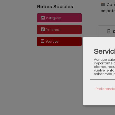
Cat
Redes Sociales
empot
Instagram
Pinterest
D
Youtube
PRO
Servic
3 añ
Aunque sabem
importante 
¿Nec
ofertas, rec
vuelve lenta
saber más, p
¿Tien
Cual
Preferenci