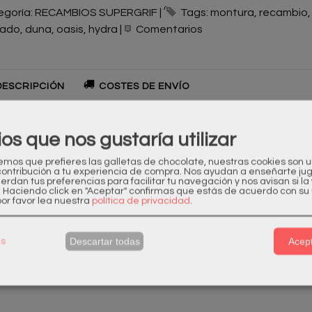
egoría:
RECAMBIOS SUPERGRIF
|
Tags:
montura
recambio
rado
duna
oasis
hydra
|
Comentarios
ESCRIPCIÓN
COSTES DE ENVÍO
DUCTO NUEVO
ios que nos gustaría utilizar
os de Garantía
os que prefieres las galletas de chocolate, nuestras cookies son 
contribución a tu experiencia de compra. Nos ayudan a enseñarte ju
esitas más unidades?
uerdan tus preferencias para facilitar tu navegación y nos avisan si l
. Haciendo click en "Aceptar" confirmas que estás de acuerdo con su 
or favor lea nuestra
política de privacidad
.
es alguna duda? Antes de comprar, consulte con nuestros t
quier consulta pueden contactar en:
supergrifshop@gmail.c
Descartar todas
Acept
as