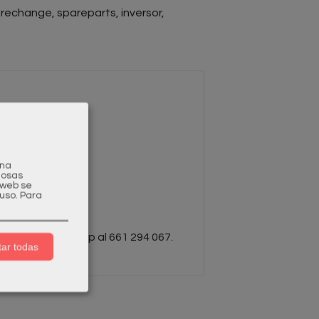
rechange
spareparts
inversor
una
gosas
a web se
uso.
Para
écnicos.
om
o por WhatsApp al 661 294 067.
ar todas