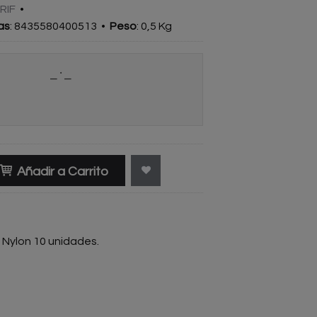
RIF
•
as
:
8435580400513
•
Peso
:
0,5 Kg
Añadir a Carrito
 Nylon 10 unidades.