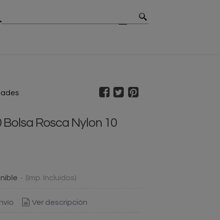
MBIOS
CONTACTO
BLOG
dades
 Bolsa Rosca Nylon 10
nible
-
(Imp. Incluidos)
nvío
Ver descripción