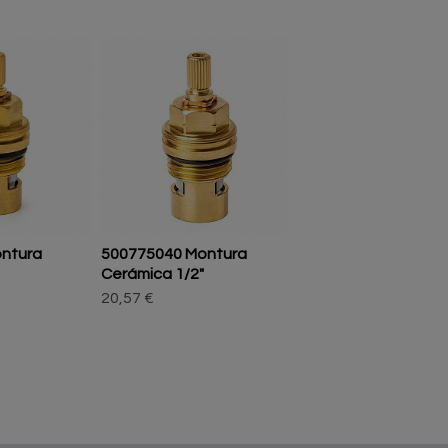
Agotado
ntura
500775040 Montura
900001000 Bolsa d
Cerámica 1/2"
1/2" 10...
20,57 €
48,40 €