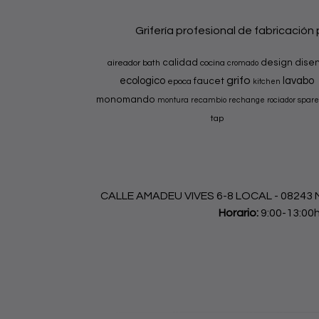
Grifería profesional de fabricación
calidad
design
dise
aireador
bath
cocina
cromado
grifo
ecologico
lavabo
faucet
epoca
kitchen
monomando
montura
recambio
rechange
rociador
spare
tap
CALLE AMADEU VIVES 6-8 LOCAL - 08243 Ma
Horario:
9:00-13:00