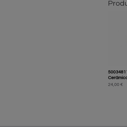
Produ
5003481
Cerámica
24,00 €