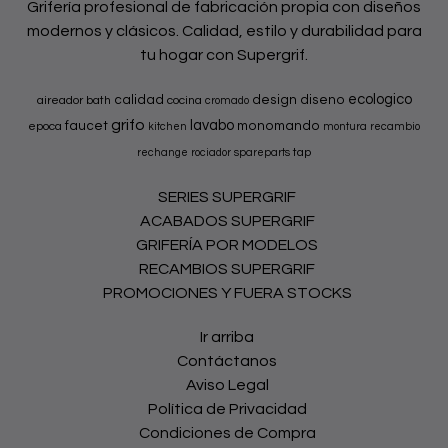
Grifería profesional de fabricación propia con diseños
modernos y clásicos. Calidad, estilo y durabilidad para
tu hogar con Supergrif.
ecologico
calidad
design
diseno
aireador
bath
cocina
cromado
grifo
lavabo
faucet
monomando
epoca
kitchen
montura
recambio
tap
rechange
rociador
spareparts
SERIES SUPERGRIF
ACABADOS SUPERGRIF
GRIFERÍA POR MODELOS
RECAMBIOS SUPERGRIF
PROMOCIONES Y FUERA STOCKS
Ir arriba
Contáctanos
Aviso Legal
Política de Privacidad
Condiciones de Compra