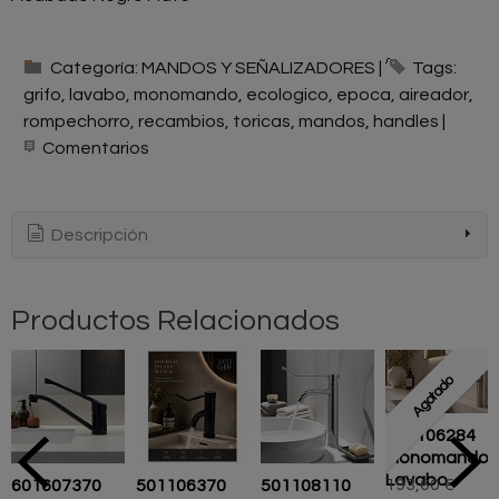
Categoría:
MANDOS Y SEÑALIZADORES
|
Tags:
grifo
lavabo
monomando
ecologico
epoca
aireador
rompechorro
recambios
toricas
mandos
handles
|
Comentarios
Descripción
Productos Relacionados
Agotado
501106284
Monomando
Lavabo...
193,60 €
601607370
501106370
501108110