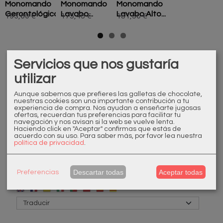
Monomando
Monomando
Monomando
Gerontológico...
Lavabo...
Lavabo Alto...
193,60 €
175,45 €
181,50 €
Servicios que nos gustaría
utilizar
Aunque sabemos que prefieres las galletas de chocolate,
Marcas
nuestras cookies son una importante contribución a tu
experiencia de compra. Nos ayudan a enseñarte jugosas
ofertas, recuerdan tus preferencias para facilitar tu
navegación y nos avisan si la web se vuelve lenta.
Haciendo click en "Aceptar" confirmas que estás de
acuerdo con su uso.
Para saber más, por favor lea nuestra
política de privacidad
.
Idioma
Descartar todas
Aceptar todas
Preferencias