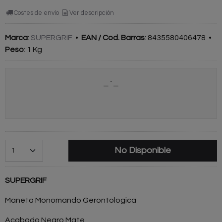
Costes de envío
Ver descripción
Marca
:
SUPERGRIF
•
EAN / Cod. Barras
:
8435580406478
•
Peso
:
1 Kg
No Disponible
SUPERGRIF
Maneta Monomando Gerontologica
Acabado Negro Mate