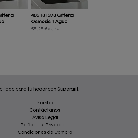
ifería
403101370 Grifería
403101811 Grifería
ua
Osmosis 1 Agua
Osmosis 1 Agua
55,25 €
55,25 €
65,00 €
65,00 €
bilidad para tu hogar con Supergrif.
Ir arriba
Contáctanos
Aviso Legal
Política de Privacidad
Condiciones de Compra