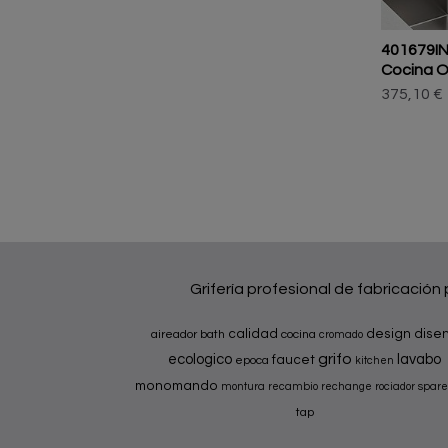
401679I
Cocina O
375,10 €
Grifería profesional de fabricación
calidad
design
dise
aireador
bath
cocina
cromado
grifo
ecologico
lavabo
faucet
epoca
kitchen
monomando
montura
recambio
rechange
rociador
spare
tap