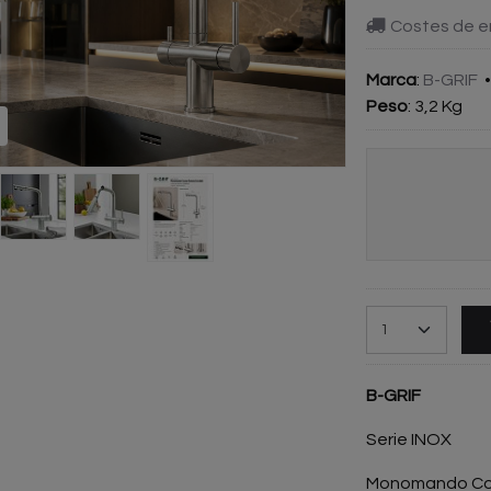
Costes de e
Marca
:
B-GRIF
Peso
:
3,2 Kg
B-GRIF
Serie INOX
Monomando Coc