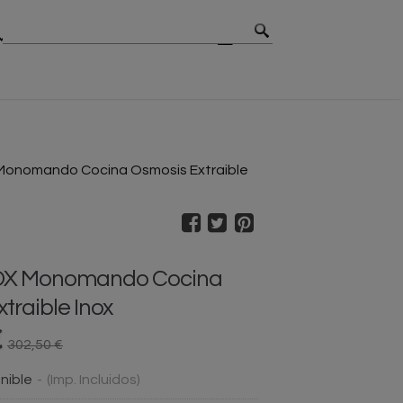
MBIOS
CONTACTO
BLOG
Monomando Cocina Osmosis Extraible
OX Monomando Cocina
mosis Extraible Inox
€
302,50 €
nible
-
(Imp. Incluidos)