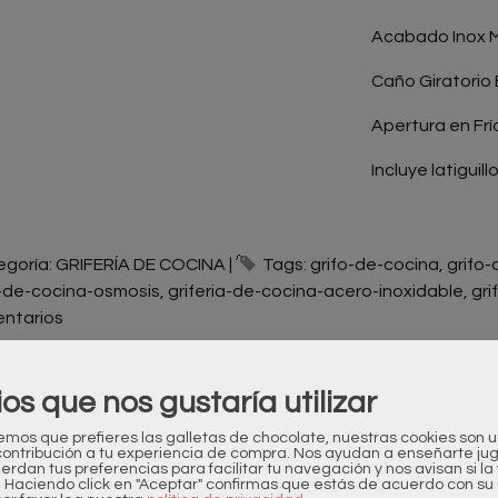
Acabado Inox 
Caño Giratorio 
Apertura en Frí
Incluye latiguil
egoría:
GRIFERÍA DE COCINA
|
Tags:
grifo-de-cocina
grifo
a-de-cocina-osmosis
griferia-de-cocina-acero-inoxidable
gri
ntarios
ios que nos gustaría utilizar
ESCRIPCIÓN
COSTES DE ENVÍO
os que prefieres las galletas de chocolate, nuestras cookies son 
contribución a tu experiencia de compra. Nos ayudan a enseñarte ju
uerdan tus preferencias para facilitar tu navegación y nos avisan si l
DUCTO NUEVO
. Haciendo click en "Aceptar" confirmas que estás de acuerdo con su 