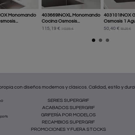
NOX Monomando
403669INOXL Monomando
403101INOX Gr
smosis...
Cocina Osmosis...
Osmosis 1 Ag
115,19 €
50,40 €
143,99 €
59,29 €
 propia con diseños modernos y clásicos. Calidad, estilo y dura
SERIES SUPERGRIF
no
ACABADOS SUPERGRIF
GRIFERÍA POR MODELOS
parts
RECAMBIOS SUPERGRIF
PROMOCIONES Y FUERA STOCKS