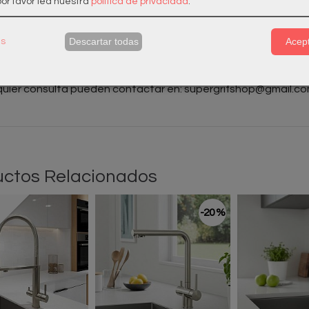
or favor lea nuestra
política de privacidad
.
os de Garantía
esitas más unidades?
Descartar todas
Acept
as
es alguna duda? Antes de comprar, consulte con nuestros t
quier consulta pueden contactar en:
supergrifshop@gmail.c
ctos Relacionados
-20 %