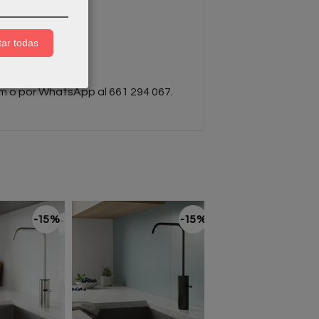
ar todas
écnicos.
om
o por WhatsApp al 661 294 067.
-15 %
-15 %