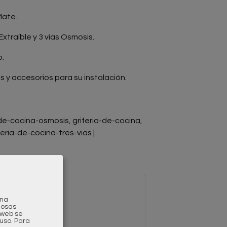
Mate.
Extraíble y 3 vías Osmosis.
o.
los y accesorios para su instalación.
-de-cocina-osmosis
griferia-de-cocina
feria-de-cocina-tres-vias
|
una
gosas
a web se
uso.
Para