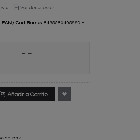
nvío
Ver descripción
•
EAN / Cod. Barras
:
8435580405990
•
Añadir a Carrito
ina Inox.