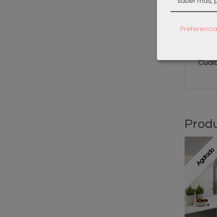
saber más, p
3 añ
¿Nec
Preferenci
¿Tien
Cual
Produ
Agotado