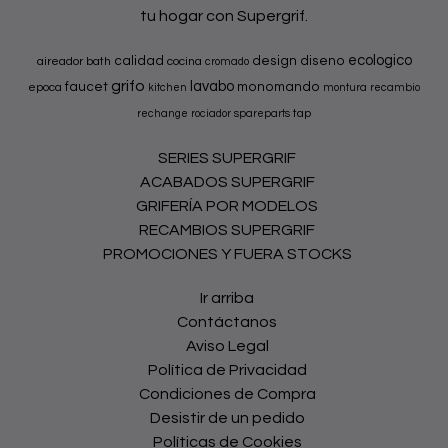
tu hogar con Supergrif.
ecologico
calidad
design
diseno
aireador
bath
cocina
cromado
grifo
lavabo
faucet
monomando
epoca
kitchen
montura
recambio
tap
rechange
rociador
spareparts
SERIES SUPERGRIF
ACABADOS SUPERGRIF
GRIFERÍA POR MODELOS
RECAMBIOS SUPERGRIF
PROMOCIONES Y FUERA STOCKS
Ir arriba
Contáctanos
Aviso Legal
Política de Privacidad
Condiciones de Compra
Desistir de un pedido
Políticas de Cookies