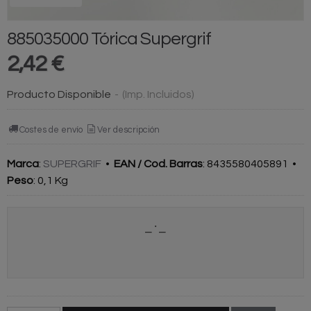
885035000 Tórica Supergrif
2,42 €
Producto Disponible
-
(Imp. Incluidos)
Costes de envío
Ver descripción
Marca
:
SUPERGRIF
•
EAN / Cod. Barras
:
8435580405891
•
Peso
:
0,1 Kg