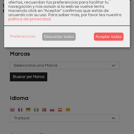
ofertas, recuerdan tus preferencias para facilitar tu
Lavabo
Lavabo
Lavabo o
Lavabo D38
266,20 €
193,60 €
338,80 €
375,10 €
navegación y nos avisan si la web se vuelve lenta.
Haciendo click en "Aceptar" confirmas que estás de
Época
Cromado
Cocina ...
acuerdo con su uso.
Para saber más, por favor lea nuestra
política de privacidad
.
Descartar todas
Aceptar todas
Preferencias
Marcas
Idioma