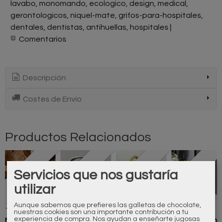
lavabo
monomando
ecologico
design
medical
gerontologicos
niquel-mate
grifos-para-hospitales
dentales
dentistas
antihuellas
hospitales
|
Comentarios
Descripción
Costes de Envío
Productos Relacionados
Agotado
Agotado
Agotado
Agotado
Servicios que nos gustaría
utilizar
Aunque sabemos que prefieres las galletas de chocolate,
121106250
170107110
173703240
038106284
nuestras cookies son una importante contribución a tu
experiencia de compra. Nos ayudan a enseñarte jugosas
Monoblock
Monomando
Monomando
Monomando