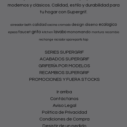
modernos y clásicos. Calidad, estilo y durabilidad para
tu hogar con Supergrif.
ecologico
calidad
design
diseno
aireador
bath
cocina
cromado
grifo
lavabo
faucet
monomando
epoca
kitchen
montura
recambio
tap
rechange
rociador
spareparts
SERIES SUPERGRIF
ACABADOS SUPERGRIF
GRIFERÍA POR MODELOS
RECAMBIOS SUPERGRIF
PROMOCIONES Y FUERA STOCKS
Ir arriba
Contáctanos
Aviso Legal
Política de Privacidad
Condiciones de Compra
Desistir de un pedido