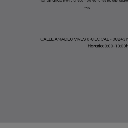
monomando
montura
recambio
rechange
rociador
spare
tap
CALLE AMADEU VIVES 6-8 LOCAL - 08243 Ma
Horario:
9:00-13:00