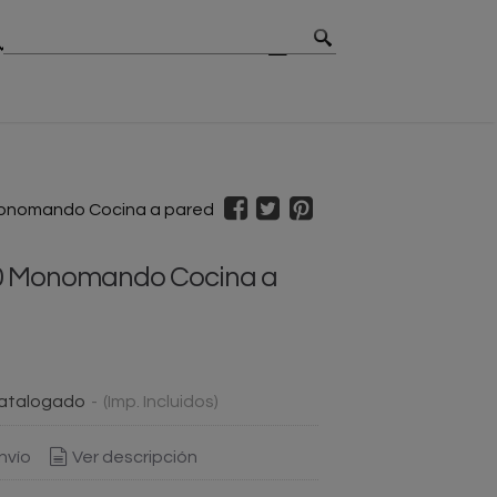
MBIOS
CONTACTO
BLOG
onomando Cocina a pared
0 Monomando Cocina a
atalogado
-
(Imp. Incluidos)
nvío
Ver descripción