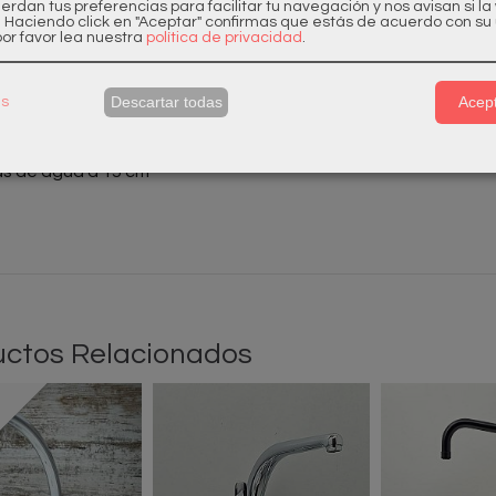
 Basic
uerdan tus preferencias para facilitar tu navegación y nos avisan si l
. Haciendo click en "Aceptar" confirmas que estás de acuerdo con su 
or favor lea nuestra
política de privacidad
.
mando Cocina
ado Cromado
Descartar todas
Acept
as
Giratorio
s de agua a 15 cm
ctos Relacionados