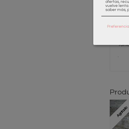
Serie
ofertas, rec
vuelve lenta
saber más, p
Mono
Acab
Preferenci
Caño 
Toma
.
Produ
Agotado