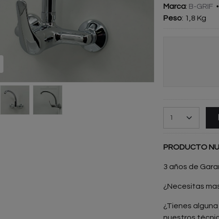
Marca
:
B-GRIF
Peso
:
1,8 Kg
PRODUCTO N
3 años de Gara
¿Necesitas ma
¿Tienes alguna
nuestros técni