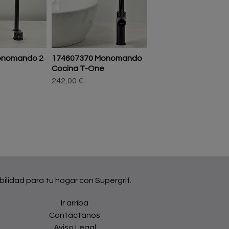
onomando 2
174607370 Monomando
170607110 Monom
Cocina T-One
Cocina Serie 170
242,00 €
193,60 €
bilidad para tu hogar con Supergrif.
Ir arriba
Contáctanos
Aviso Legal