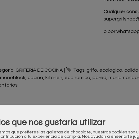
Cualquier cons
supergrifshop
o por whatsapp
egoría:
GRIFERÍA DE COCINA
|
Tags:
grifo
ecologico
calid
monoblock
cocina
kitchen
economico
pared
monomando-
ntarios
ESCRIPCIÓN
ios que nos gustaría utilizar
IF
os que prefieres las galletas de chocolate, nuestras cookies son 
contribución a tu experiencia de compra. Nos ayudan a enseñarte ju