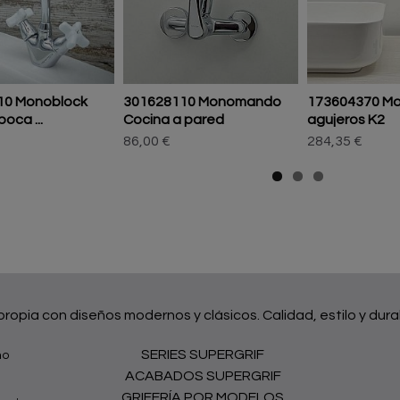
10 Monoblock
301628110 Monomando
173604370 M
oca ...
Cocina a pared
agujeros K2
86,00 €
284,35 €
 propia con diseños modernos y clásicos. Calidad, estilo y dura
SERIES SUPERGRIF
no
ACABADOS SUPERGRIF
GRIFERÍA POR MODELOS