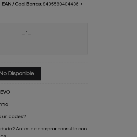
•
EAN / Cod. Barras
:
8435580404436
•
No Disponible
UEVO
ntía
s unidades?
 duda? Antes de comprar consulte con
cos.