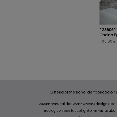
1236061
Cocina Ep
193,60 €
Grifería profesional de fabricación
calidad
design
dise
aireador
bath
cocina
cromado
grifo
ecologico
lavabo
faucet
epoca
kitchen