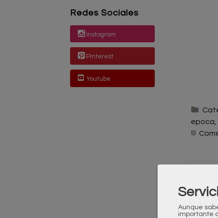
Redes Sociales
Instagram
Pinterest
Youtube
Cat
epoca
Come
D
Servic
B-GR
Aunque sabem
importante 