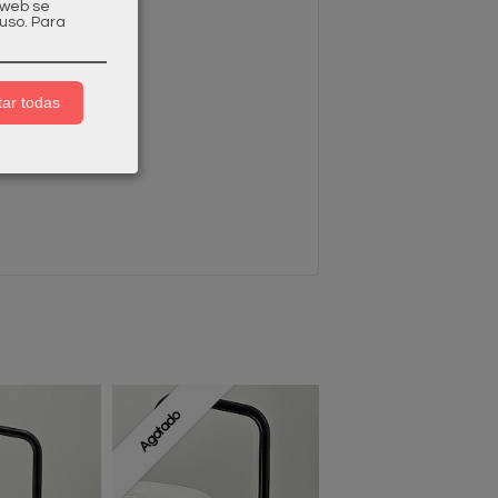
a web se
uso.
Para
ar todas
Agotado