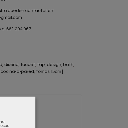
ulta pueden contactar en:
@gmail.com
 al 661 294 067
ad
diseno
faucet
tap
design
bath
cocina-a-pared
tomas15cm
|
una
gosas